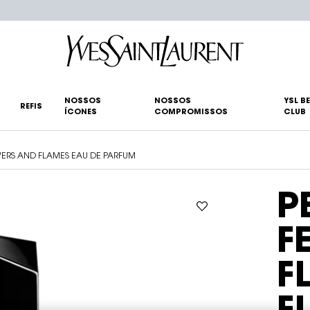
NOSSOS
NOSSOS
YSL B
REFIS
ÍCONES
COMPROMISSOS
CLUB
WERS AND FLAMES EAU DE PARFUM
P
F
F