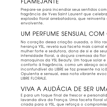
FLAMEJANTE
Prepare-se para incendiar seus sentidos com
fragrância de Yves Saint Laurent que celebr
explosão floral arrebatadora, que reinvent
envolvente.
UM PERFUME SENSUAL COM
No coração dessa criação ousada, o lírio rad
herança YSL, revela sua faceta mais carna
mulher forte e sedutora, dona de si e de seu
intensidade floral, a doçura cremosa da flor
marroquinos da YSL Beauty. Um toque solar e
conforto à fragrância, como um abraço acolh
inconfundível do LIBRE se faz presente na icô
Opulenta e sensual, essa nota vibrante evo
LIBRE FLORALE.
VIVA A AUDÁCIA DE SER UM
E para um toque final de frescor e personal
lavanda diva da França. Uma faceta floral 
criada para a YSL, que reforça o compromis