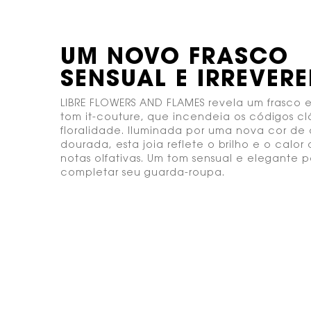
UM NOVO FRASCO
SENSUAL E IRREVERE
LIBRE FLOWERS AND FLAMES revela um frasco
tom it-couture, que incendeia os códigos cl
floralidade. Iluminada por uma nova cor de 
dourada, esta joia reflete o brilho e o calor
notas olfativas. Um tom sensual e elegante 
completar seu guarda-roupa.
<span class="h-text-size-32"></span>