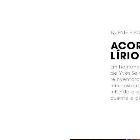
QUENTE E 
ACOR
LÍRI
Em homenag
de Yves Sai
reinventara
luminescen
infunde o a
quente e p