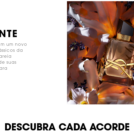
NTE
 em um novo
ássicos da
areia
 de suas
para
DESCUBRA CADA ACORDE