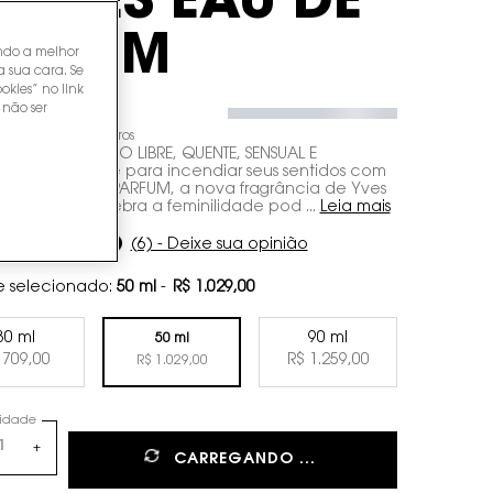
LAMES EAU DE
ARFUM
endo a melhor
a sua cara. Se
okies” no link
 não ser
29,00
de
R$ 102,90
sem juros
FLORALE UM NOVO LIBRE, QUENTE, SENSUAL E
ANTEPrepare-se para incendiar seus sentidos com
FLORALE EAU DE PARFUM, a nova fragrância de Yves
Laurent que celebra a feminilidade pod ...
Leia mais
5/5
(6) - Deixe sua opinião
e selecionado:
50 ml
-
R$ 1.029,00
30 ml
90 ml
50 ml
Selected
, 1 of 3
Selected
, 3 of 3
 709,00
R$ 1.259,00
Selected
, 2 of 3
R$ 1.029,00
idade
+
CARREGANDO ...