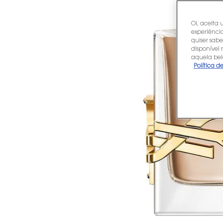
Oi, aceita 
experiência
quiser sabe
disponível
aquela bel
Política d