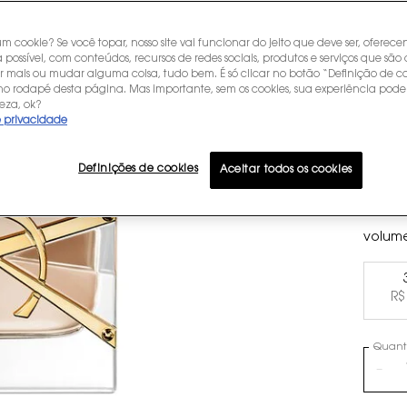
F
P
um cookie? Se você topar, nosso site vai funcionar do jeito que deve ser, oferec
 possível, com conteúdos, recursos de redes sociais, produtos e serviços que são 
r mais ou mudar alguma coisa, tudo bem. É só clicar no botão “Definição de co
 no rodapé desta página. Mas importante, sem os cookies, sua experiência pode
R$ 1.0
eza, ok?
ou
10
x 
e privacidade
LIBRE 
FLAMEJ
LIBRE 
Definições de cookies
Saint 
Aceitar todos os cookies
volum
R$
Quant
−