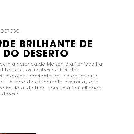
PODEROSO
DE BRILHANTE DE
O DO DESERTO
em à herança da Maison e à flor favorita
nt Laurent, os mestres perfumistas
m o aroma inebriante do lírio do deserto
te. Um acorde exuberante e sensual, que
roma floral de Libre com uma feminilidade
oderosa.