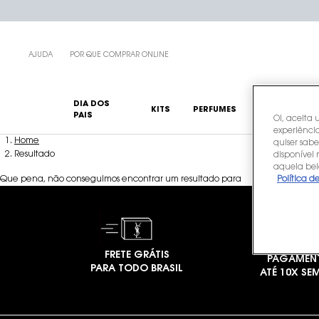
AJUDA
POR QUE COMPRAR ONLINE
DIA DOS
KITS
PERFUMES
MAQUIAGENS
PAIS
Oi, aceita 
experiência
Main content
Home
quiser sabe
Resultado
disponível
aquela bel
Que pena, não conseguimos encontrar um resultado para
Política d
FRETE GRÁTIS
PAGAMEN
PARA TODO BRASIL
ATÉ 10X SE