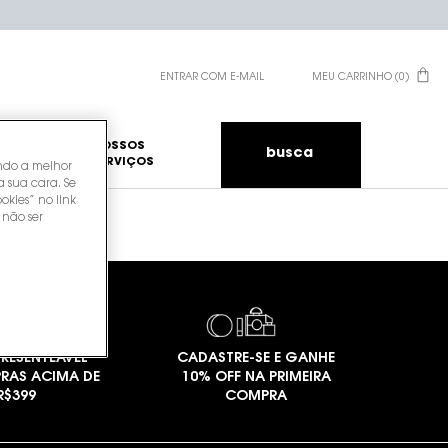
ENTRAR COM E-MAIL
MEU CARRINHO
0
0 PRODUCT IN CART
EAUTY
NOSSOS
busca
SERVIÇOS
endo a melhor
a sua cara. Se
okies” no link
 não ser
RESENTEÁVEL
CADASTRE-SE E GANHE
RAS ACIMA DE
10% OFF NA PRIMEIRA
R$399
COMPRA