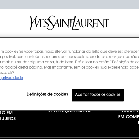
NOSSOS
NOSSOS
YSL B
REFIS
ÍCONES
COMPROMISSOS
CLUB
um cookie? Se você topar, nosso site vai funcionar do jeito que deve ser, oferec
 possível, com conteúdos, recursos de redes sociais, produtos e serviços que são 
r mais ou mudar alguma coisa, tudo bem. É só clicar no botão “Definição de co
 no rodapé desta página. Mas importante, sem os cookies, sua experiência pode
eza, ok?
e privacidade
Definições de cookies
Aceitar todos os cookies
DEVOLUÇÃO GRÁTIS
CAIXA P
TO EM
EM COMP
M JUROS