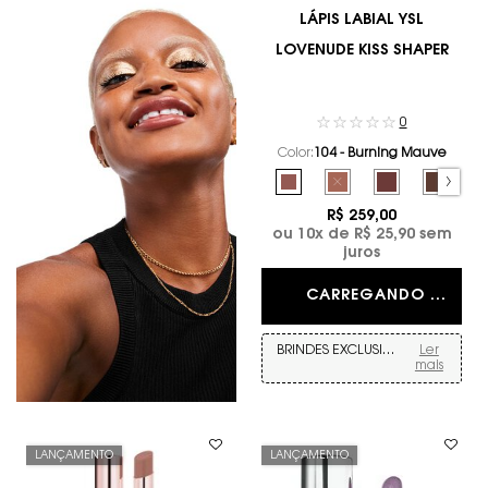
LÁPIS LABIAL YSL
LOVENUDE KISS SHAPER
0
Color:
104 - Burning Mauve
Selecione a cor
Selected
104 - Burning Mauve color for 
Selected
The product variation is
Selected
106 - Spicy Smo
Selecte
107 - Co
R$ 259,00
ou
10
x de
R$ 25,90
sem
juros
CARREGANDO ...
BRINDES EXCLUSIVOS
Ler
mais
LANÇAMENTO
LANÇAMENTO