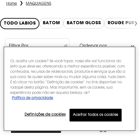
Home
MAQUIAGENS
BATOM
BATOM GLOSS
ROUGE PUR 
TODO LÁBIOS
Filtrar Por
Filters menu
Oi, aceita um cookie? Se você topar, nosso site vai funcionar do
12 produtos
Comparar Produtos
jeito que deve ser, oferecendo a melhor experiência possível, com
conteúdos, recursos de redes sociais, produtos e serviços que são a
sua cara. Se quiser saber mais ou mudar alguma coisa, tudo bem.
É só clicar no botão “Definição de cookies” no link disponível no
LANÇAMENTO
rodapé desta página. Mas importante, sem os cookies, sua
experiência pode não ser aquela beleza, ok?
Política de privacidade
Definições de cookies
Aceitar todos os cookies