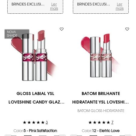
BRINDES EXCLUSIVOS
Ler
BRINDES EXCLUSIVOS
Ler
mais
mais
NOVA
SHADE
GLOSS LABIAL YSL
BATOM BRILHANTE
LOVESHINE CANDY GLAZE
HIDRATANTE YSL LOVESHINE
GLOSS STICK COM COR
LIP OIL ENRIQUECIDO COM
BATOM GLOSS HIDRATANTE
INTENSA E EFEITO BRILHANTE
POLPA DE FIGO
3
7
Color:
5 - Pink Satisfaction
Color:
12 - Eletric Love