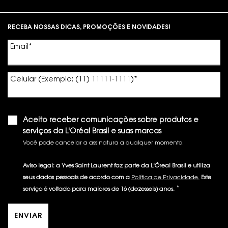
Footer navigation
RECEBA NOSSAS DICAS, PROMOÇÕES E NOVIDADES!
Email
*
Celular (Exemplo: (11) 11111-1111)
*
Aceito receber comunicações sobre produtos e
serviços da L'Oréal Brasil e suas marcas
Você pode cancelar a assinatura a qualquer momento.​
Aviso legal: a Yves Saint Laurent faz parte da L'Óreal Brasil e utiliza
seus dados pessoais de acordo com a
Política de Privacidade.
Este
*
serviço é voltado para maiores de 16 (dezesseis) anos.
ENVIAR