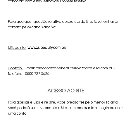
concorda com estes Termos de Uso sem reserva.
Para qualquer questão relativa ao seu uso do Site, favor entrar em
contato pelos canais abaixo:
URL do site
:
www.yslbeauty.com.br
/
Contato:
E-mail: faleconosco-yslbeaute@vozdabeleza.com.br -
Telefone: 0800 727 5626
ACESSO AO SITE
Para acessar e usar este Site, você precisa ter pelo menos 16 anos.
Você poderá usar livremente o Site, sem precisar fazer login ou criar
uma conta.