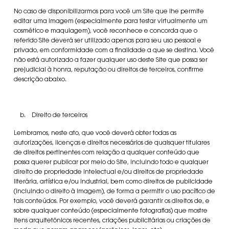
No caso de disponibilizarmos para você um Site que lhe permite
editar uma imagem (especialmente para testar virtualmente um
cosmético e maquiagem), você reconhece e concorda que o
referido Site deverá ser utilizado apenas para seu uso pessoal e
privado, em conformidade com a finalidade a que se destina. Você
não está autorizado a fazer qualquer uso deste Site que possa ser
prejudicial à honra, reputação ou direitos de terceiros, confirme
descrição abaixo.
b. Direito de terceiros
Lembramos, neste ato, que você deverá obter todas as
autorizações, licenças e direitos necessários de quaisquer titulares
de direitos pertinentes com relação a qualquer conteúdo que
possa querer publicar por meio do Site, incluindo todo e qualquer
direito de propriedade intelectual e/ou direitos de propriedade
literária, artística e/ou industrial, bem como direitos de publicidade
(incluindo o direito à imagem), de forma a permitir o uso pacífico de
tais conteúdos. Por exemplo, você deverá garantir os direitos de, e
sobre qualquer conteúdo (especialmente fotografias) que mostre
itens arquitetônicos recentes, criações publicitárias ou criações de