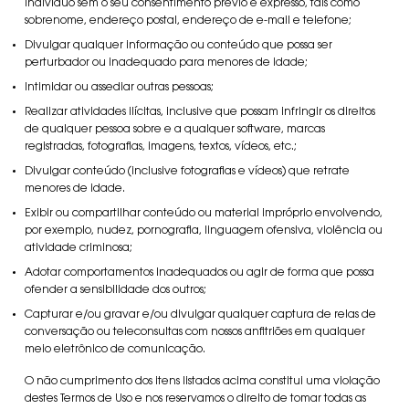
indivíduo sem o seu consentimento prévio e expresso, tais como
sobrenome, endereço postal, endereço de e-mail e telefone;
Divulgar qualquer informação ou conteúdo que possa ser
perturbador ou inadequado para menores de idade;
Intimidar ou assediar outras pessoas;
Realizar atividades ilícitas, inclusive que possam infringir os direitos
de qualquer pessoa sobre e a qualquer software, marcas
registradas, fotografias, imagens, textos, vídeos, etc.;
Divulgar conteúdo (inclusive fotografias e vídeos) que retrate
menores de idade.
Exibir ou compartilhar conteúdo ou material impróprio envolvendo,
por exemplo, nudez, pornografia, linguagem ofensiva, violência ou
atividade criminosa;
Adotar comportamentos inadequados ou agir de forma que possa
ofender a sensibilidade dos outros;
Capturar e/ou gravar e/ou divulgar qualquer captura de relas de
conversação ou teleconsultas com nossos anfitriões em qualquer
meio eletrônico de comunicação.
O não cumprimento dos itens listados acima constitui uma violação
destes Termos de Uso e nos reservamos o direito de tomar todas as