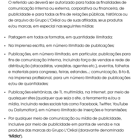
O referido uso deverá ser autorizado para todas as finalidades de
comunicação interna ou externa, corporativa ou financeira, de
publicidade e para todos os fins de relações públicas, históricos ou
de arquivo do Grupo L'Oréal ou de suas afiliadas, seus produtos
e/ou marcas, em especial nas seguintes mídias:
Postagem em todos os formatos, em quantidade ilimitada;
Na imprensa escrita, em número ilimitado de publicações;
Publicações, em número ilimitado, em particular, publicações para
fins de comunicação interna, incluindo força de vendas e rede de
distribuição (atacadistas, varejistas. agentes etc.), eventos, folhetos
e materiais para congresso, feiras, estandes...; comunicação, B-to-B,
na imprensa profissional, para um número ilimitado de publicações
e/ou de quantidades;
Publicações eletrônicas, de TI, multimídia, na internet, por meio de
quaisquer sites (qualquer que seja o site, a ferramenta e/ou a
mídia, incluindo redes sociais tais como Facebook, Twitter, YouTube
ou Dailymotion), em número ilimitado de inserções e transmissões;
Por qualquer meio de comunicação ou mídia de publicidade,
inclusive por meio de publicidade em pontos de venda e nos
produtos das marcas do Grupo L'Oréal (doravante denominado
"
Mídia
").