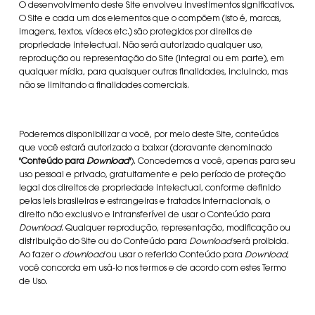
O desenvolvimento deste Site envolveu investimentos significativos.
O Site e cada um dos elementos que o compõem (isto é, marcas,
imagens, textos, vídeos etc.) são protegidos por direitos de
propriedade intelectual. Não será autorizado qualquer uso,
reprodução ou representação do Site (integral ou em parte), em
qualquer mídia, para quaisquer outras finalidades, incluindo, mas
não se limitando a finalidades comerciais.
Poderemos disponibilizar a você, por meio deste Site, conteúdos
que você estará autorizado a baixar (doravante denominado
"
Conteúdo para
Download
"). Concedemos a você, apenas para seu
uso pessoal e privado, gratuitamente e pelo período de proteção
legal dos direitos de propriedade intelectual, conforme definido
pelas leis brasileiras e estrangeiras e tratados internacionais, o
direito não exclusivo e intransferível de usar o Conteúdo para
Download
. Qualquer reprodução, representação, modificação ou
distribuição do Site ou do Conteúdo para
Download
será proibida.
Ao fazer o
download
ou usar o referido Conteúdo para
Download
,
você concorda em usá-lo nos termos e de acordo com estes Termo
de Uso.