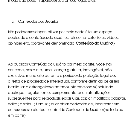
moda que possam aparecer (acrônicos, logos, etc).
c. Conteúdos dos Usuários
Nós poderemos disponibilizar por meio deste Site um espaço
dedicado a conteúdos de usuários, tais como texto, fotos, vídeos,
opiniões etc. (doravante denominado "
Conteúdo do Usuário
").
Ao publicar Conteúdo do Usuário por meio do Site, você nos
concede, neste ato, uma licença gratuita, irrevogável, não
exclusiva, mundial e durante o período de proteção legal dos
direitos de propriedade intelectual, conforme definido pelas leis
brasileiras e estrangeiras e tratados internacionais (incluindo
quaisquer regulamentos complementares ou atualizações
subsequentes para reproduzir, exibir usar, copiar, modificar, adaptar,
editar, distribuir, traduzir, criar obras derivadas de, incorporar em
outras obres e distribuir o referido Conteúdo do Usuário (no todo ou
em parte).