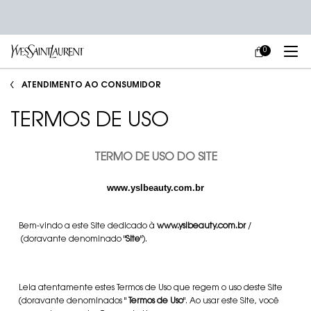
0
MEU
0 PRODUCT IN
CARRINHO
Main content
ATENDIMENTO AO CONSUMIDOR
TERMOS DE USO
TERMO DE USO DO SITE
www.yslbeauty.com.br
Bem-vindo a este Site dedicado à
www.yslbeauty.com.br
/
(doravante denominado "
Site
").
Leia atentamente estes Termos de Uso que regem o uso deste Site
(doravante denominados "
Termos de Uso
". Ao usar este Site, você