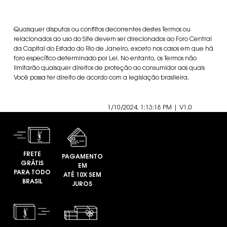
Quaisquer disputas ou conflitos decorrentes destes Termos ou
relacionados ao uso do Site devem ser direcionados ao Foro Central
da Capital do Estado do Rio de Janeiro, exceto nos casos em que há
foro específico determinado por Lei. No entanto, os Termos não
limitarão quaisquer direitos de proteção ao consumidor aos quais
Você possa ter direito de acordo com a legislação brasileira.
1/10/2024, 1:13:18 PM
|
V1.0
FRETE
PAGAMENTO
GRÁTIS
EM
PARA TODO
ATÉ 10X SEM
BRASIL
JUROS