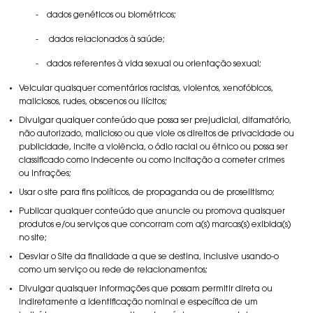
- dados genéticos ou biométricos;
- dados relacionados à saúde;
- dados referentes à vida sexual ou orientação sexual;
Veicular quaisquer comentários racistas, violentos, xenofóbicos,
maliciosos, rudes, obscenos ou ilícitos;
Divulgar qualquer conteúdo que possa ser prejudicial, difamatório,
não autorizado, malicioso ou que viole os direitos de privacidade ou
publicidade, incite a violência, o ódio racial ou étnico ou possa ser
classificado como indecente ou como incitação a cometer crimes
ou infrações;
Usar o site para fins políticos, de propaganda ou de proselitismo;
Publicar qualquer conteúdo que anuncie ou promova quaisquer
produtos e/ou serviços que concorram com a(s) marcas(s) exibida(s)
no site;
Desviar o Site da finalidade a que se destina, inclusive usando-o
como um serviço ou rede de relacionamentos;
Divulgar quaisquer informações que possam permitir direta ou
indiretamente a identificação nominal e específica de um