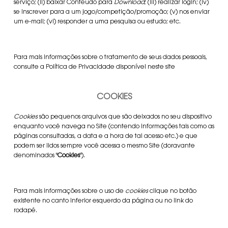
serviço; (ii) baixar Conteúdo para
Download
; (iii) realizar login; (iv)
se inscrever para a um jogo/competição/promoção; (v) nos enviar
um e-mail; (vi) responder a uma pesquisa ou estudo; etc.
Para mais informações sobre o tratamento de seus dados pessoais,
consulte a Política de Privacidade disponível neste site
COOKIES
Cookies
são pequenos arquivos que são deixados no seu dispositivo
enquanto você navega no Site (contendo informações tais como as
páginas consultadas, a data e a hora de tal acesso etc.) e que
podem ser lidos sempre você acessa o mesmo Site (doravante
denominados "
Cookies
").
Para mais informações sobre o uso de
cookies
clique no botão
existente no canto inferior esquerdo da página ou no link do
rodapé.