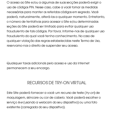
O acesso ao Site e/ou a algumas de suas secções poderá exigir o
uso de códigos PIN. Nesse caso, cabe a você tomar as medidas
necessárias para manter os referidos códigos em segredo. Você
poderá, naturalmente, alterá-los a qualquer momento. Entretanto,
o número de tentativas para acessar o Site e/ou determinadas
seções do Site poderá ser limitado para evitar qualquer uso
fraudulento de tais códigos. Por favor, informe-nos de qualquer uso
fraudulento do qual você tenha conhecimento. No caso de
qualquer violação das regras estabelecidas neste Termo de Uso,
reservamo-nos o direito de suspender seu acesso.
Quaisquer taxas adicionais pelo acesso e uso da internet
permanecem a seu encargo.
RECURSOS DE TRY-ON VIRTUAL
Este Site poderá fornecer a você um recurso de teste (
try-on
) de
maquiagem, skincare ou cor de cabelo. Você poderá escolher o
serviço
live
(usando a webcam do seu dispositivo) ou uma foto
existente (carregada do seu dispositivo).