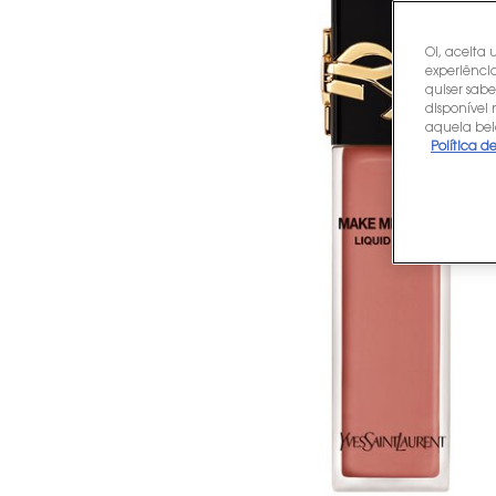
Oi, aceita 
experiência
quiser sabe
disponível
aquela bel
Política d