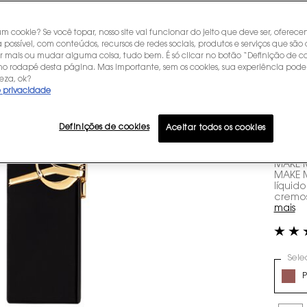
C
E
um cookie? Se você topar, nosso site vai funcionar do jeito que deve ser, oferec
 possível, com conteúdos, recursos de redes sociais, produtos e serviços que são 
r mais ou mudar alguma coisa, tudo bem. É só clicar no botão “Definição de co
C
 no rodapé desta página. Mas importante, sem os cookies, sua experiência pode
eza, ok?
e privacidade
V
Definições de cookies
Aceitar todos os cookies
R$ 369
ou
10
x 
MAKE M
MAKE M
líquid
cremoso
mais
Sele
Select 
P