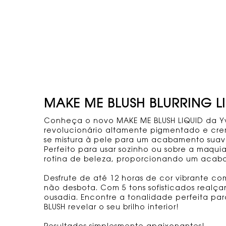
tabs
MAKE ME BLUSH BLURRING L
Conheça o novo MAKE ME BLUSH LIQUID da Yve
revolucionário altamente pigmentado e cremo
se mistura à pele para um acabamento suav
Perfeito para usar sozinho ou sobre a maqu
rotina de beleza, proporcionando um acab
Desfrute de até 12 horas de cor vibrante c
não desbota. Com 5 tons sofisticados realç
ousadia. Encontre a tonalidade perfeita pa
BLUSH revelar o seu brilho interior!