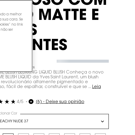
REMOSO COM
FEITO MATTE E
endo a melhor
a sua cara. Se
okies” no link
ORES
 não ser
IBRANTES
,00
de
R$ 36,90
sem juros
E BLUSH BLURRING LIQUID BLUSH Conheça o novo
E BLUSH LIQUID da Yves Saint Laurent, um blush
o revolucionário altamente pigmentado e
, fácil de espalhar, construível e que se ...
Leia
4/5
(6) - Deixe sua opinião
cionar Cor
a cor for BLUSH LÍQUIDO YSL MAKE ME BLUSH CREMOSO COM EFEITO MATTE E 
EACHY NUDE 37