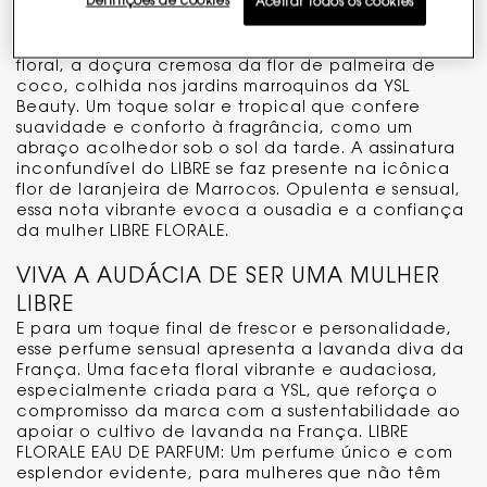
Definições de cookies
Aceitar todos os cookies
faceta mais carnal e exuberante. Evoca a imagem
de uma mulher forte e sedutora, dona de si e de
seus desejos. Para contrastar com a intensidade
floral, a doçura cremosa da flor de palmeira de
coco, colhida nos jardins marroquinos da YSL
Beauty. Um toque solar e tropical que confere
suavidade e conforto à fragrância, como um
abraço acolhedor sob o sol da tarde. A assinatura
inconfundível do LIBRE se faz presente na icônica
flor de laranjeira de Marrocos. Opulenta e sensual,
essa nota vibrante evoca a ousadia e a confiança
da mulher LIBRE FLORALE.
VIVA A AUDÁCIA DE SER UMA MULHER
LIBRE
E para um toque final de frescor e personalidade,
esse perfume sensual apresenta a lavanda diva da
França. Uma faceta floral vibrante e audaciosa,
especialmente criada para a YSL, que reforça o
compromisso da marca com a sustentabilidade ao
apoiar o cultivo de lavanda na França. LIBRE
FLORALE EAU DE PARFUM: Um perfume único e com
esplendor evidente, para mulheres que não têm