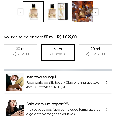
volume selecionado:
50 ml
-
R$ 1.029,00
30 ml
90 ml
50 ml
Selected
, 1 of 3
Selected
, 3 of 3
R$ 709,00
R$ 1.259,00
Selected
, 2 of 3
R$ 1.029,00
Inscreva-se aqui
Faça parte do YSL Beauty Club e tenha acesso a
exclusividades CONHEÇA!
Fale com um expert YSL
Tire suas dúvidas, faça compras de forma assistida
e garanta vantagens exclusivas.