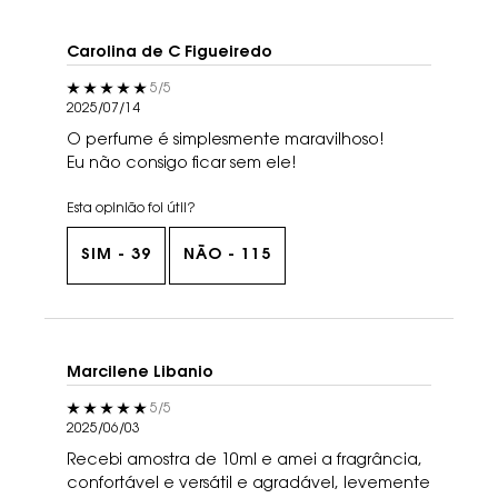
Carolina de C Figueiredo
5 out of 5 stars.
5/5
2025/07/14
O perfume é simplesmente maravilhoso!
Eu não consigo ficar sem ele!
Esta opinião foi útil?
SIM -
39
NÃO -
115
Marcilene Libanio
5 out of 5 stars.
5/5
2025/06/03
Recebi amostra de 10ml e amei a fragrância,
confortável e versátil e agradável, levemente