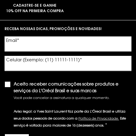
CADASTRE-SE E GANHE
10% OFF NA PRIMEIRA COMPRA
Footer navigation
RECEBA NOSSAS DICAS, PROMOÇÕES E NOVIDADES!
Email
*
Celular (Exemplo: (11) 11111-1111)
*
Aceito receber comunicações sobre produtos e
serviços da L'Oréal Brasil e suas marcas
Você pode cancelar a assinatura a qualquer momento.​
Aviso legal: a Yves Saint Laurent faz parte da L'Óreal Brasil e utiliza
seus dados pessoais de acordo com a
Política de Privacidade.
Este
*
serviço é voltado para maiores de 16 (dezesseis) anos.