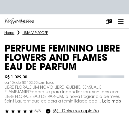
0
MEU
0 PRODUCT IN
CARRINHO
Main content
Home
LISTA VIP 20OFF
PERFUME FEMININO LIBRE
FLOWERS AND FLAMES
EAU DE PARFUM
R$ 1.029,00
ou
10
x de
R$ 102,90
sem juros
LIBRE FLORALE UM NOVO LIBRE, QUENTE, SENSUAL E
FLAMEJANTEPrepare-se para incendiar seus sentidos com
LIBRE FLORALE EAU DE PARFUM, a nova fragrância de Yves
Saint Laurent que celebra a feminilidade pod ...
Leia mais
5/5
(6) - Deixe sua opinião