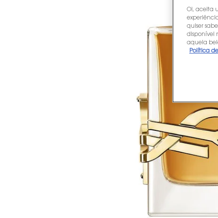
Oi, aceita 
experiência
quiser sabe
disponível
aquela bel
Política d