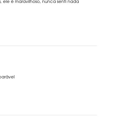
a, ele é maravilhoso, nunca senti nada
parável