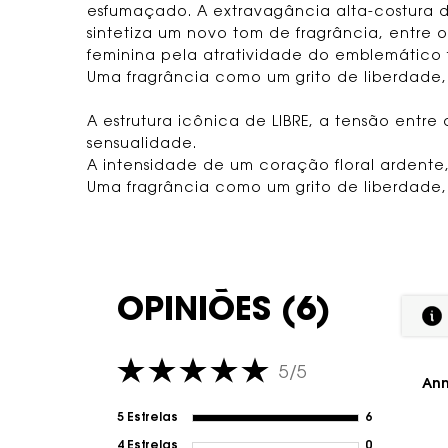
esfumaçado. A extravagância alta-costura d
sintetiza um novo tom de fragrância, entre
feminina pela atratividade do emblemático f
Uma fragrância como um grito de liberdade
A estrutura icônica de LIBRE, a tensão entre
sensualidade.
A intensidade de um coração floral ardente,
Uma fragrância como um grito de liberdade
PDP Avaliações
OPINIÕES (6)
5/5
5 out of 5 stars.
Ann
5 Estrelas
6
6 reviews wi
4 Estrelas
0
1 review wit