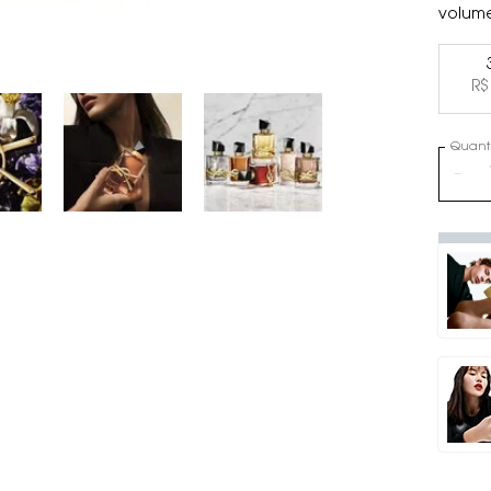
volum
R$
Quant
−