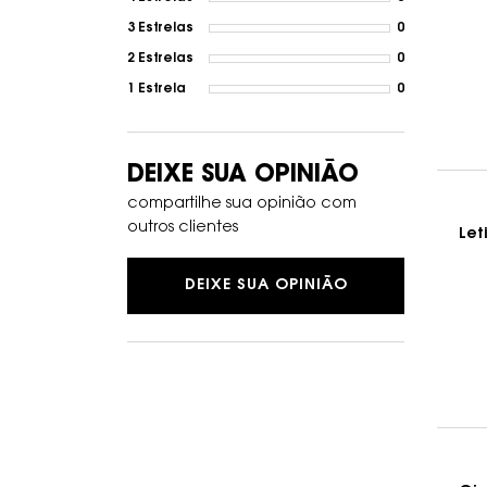
3 Estrelas
0
1 review wit
2 Estrelas
0
1 review wit
1 Estrela
0
1 review wit
DEIXE SUA OPINIÃO
compartilhe sua opinião com
outros clientes
Let
DEIXE SUA OPINIÃO