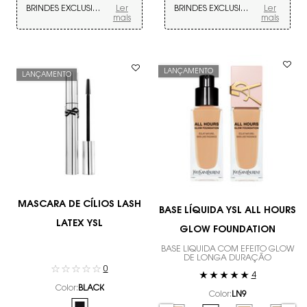
BRINDES EXCLUSIVOS
Ler
BRINDES EXCLUSIVOS
Ler
mais
mais
LANÇAMENTO
LANÇAMENTO
MASCARA DE CÍLIOS LASH
BASE LÍQUIDA YSL ALL HOURS
LATEX YSL
GLOW FOUNDATION
BASE LIQUIDA COM EFEITO GLOW
DE LONGA DURAÇÃO
0
4
Color:
BLACK
Color:
LN9
Apenas uma cor disponível
Selected
BLACK color for MASCARA DE CÍLIOS LASH LATEX YSL, 1 of 