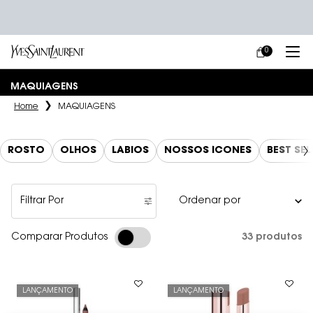
0
MEU
0 PRODUCT IN
CARRINHO
Main content
MAQUIAGENS
Home
MAQUIAGENS
ROSTO
OLHOS
LÁBIOS
NOSSOS ÍCONES
BEST SEL
Filtrar Por
Filters menu
33 produtos
Comparar Produtos
LANÇAMENTO
LANÇAMENTO