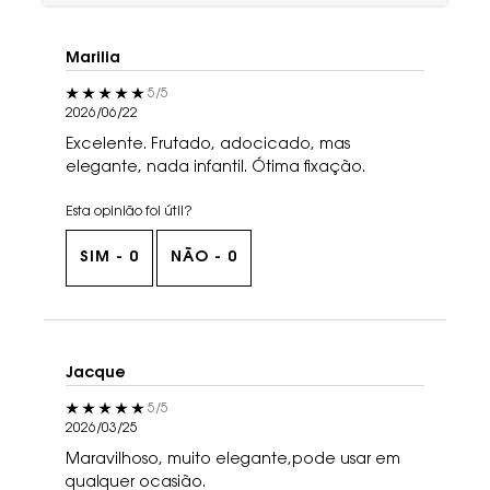
Marilia
5 out of 5 stars.
5/5
2026/06/22
Excelente. Frutado, adocicado, mas
elegante, nada infantil. Ótima fixação.
Esta opinião foi útil?
SIM -
0
NÃO -
0
Jacque
5 out of 5 stars.
5/5
2026/03/25
Maravilhoso, muito elegante,pode usar em
qualquer ocasião.