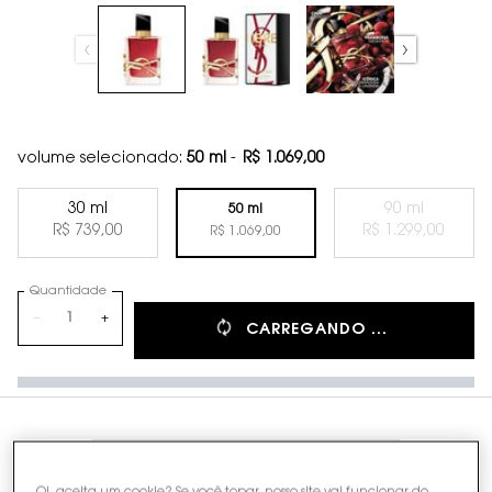
volume selecionado:
50 ml
-
R$ 1.069,00
30 ml
90 ml
50 ml
Selected
, 1 of 3
Selected
The product 
, 3 of 3
R$ 739,00
R$ 1.299,00
Selected
, 2 of 3
R$ 1.069,00
Quantidade
−
+
CARREGANDO ...
PDP Tabs
DESCRIÇÃO
INGREDIENTES