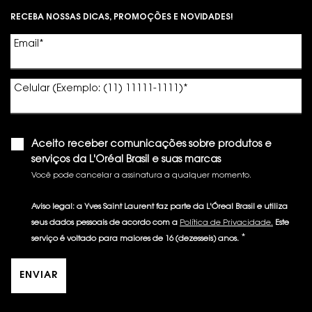
Footer navigation
RECEBA NOSSAS DICAS, PROMOÇÕES E NOVIDADES!
Email
*
Celular (Exemplo: (11) 11111-1111)
*
Aceito receber comunicações sobre produtos e
serviços da L'Oréal Brasil e suas marcas
Você pode cancelar a assinatura a qualquer momento.​
Aviso legal: a Yves Saint Laurent faz parte da L'Óreal Brasil e utiliza
seus dados pessoais de acordo com a
Política de Privacidade.
Este
*
serviço é voltado para maiores de 16 (dezesseis) anos.
ENVIAR