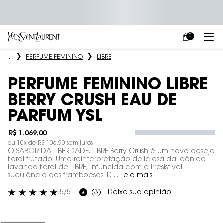
0
MEU
0 PRODUCT IN
CARRINHO
Main content
...
PERFUME FEMININO
LIBRE
PERFUME FEMININO LIBRE
BERRY CRUSH EAU DE
PARFUM YSL
R$ 1.069,00
ou
10
x de
R$ 106,90
sem juros
O SABOR DA LIBERDADE. LIBRE Berry Crush é um novo desejo
floral frutado. Uma reinterpretação deliciosa da icônica
lavanda floral de LIBRE, infundida com a irresistível
suculência das framboesas. D ...
Leia mais
5/5
(3) - Deixe sua opinião