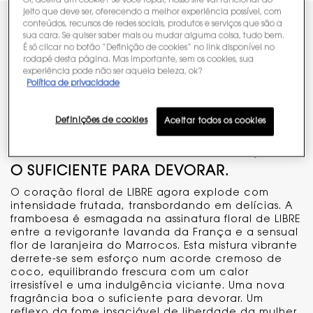
Oi, aceita um cookie? Se você topar, nosso site vai funcionar do
jeito que deve ser, oferecendo a melhor experiência possível, com
conteúdos, recursos de redes sociais, produtos e serviços que são a
O SABOR DA LIBERDADE.
sua cara. Se quiser saber mais ou mudar alguma coisa, tudo bem.
É só clicar no botão “Definição de cookies” no link disponível no
LIBRE Berry Crush
é um novo desejo floral frutado.
rodapé desta página. Mas importante, sem os cookies, sua
Uma reinterpretação deliciosa da icônica lavanda
experiência pode não ser aquela beleza, ok?
Política de privacidade
floral de LIBRE, infundida com a irresistível
suculência das framboesas. Doce, mas ousado,
indulgente, mas estimulante. O sabor da liberdade,
Definições de cookies
Aceitar todos os cookies
recém-colhida.
O CHEIRO: FRAMBOESAS FRESCAS, BOAS
O SUFICIENTE PARA DEVORAR.
O coração floral de LIBRE agora explode com
intensidade frutada, transbordando em delícias. A
framboesa é esmagada na assinatura floral de LIBRE
entre a revigorante lavanda da França e a sensual
flor de laranjeira do Marrocos. Esta mistura vibrante
derrete-se sem esforço num acorde cremoso de
coco, equilibrando frescura com um calor
irresistível e uma indulgência viciante. Uma nova
fragrância boa o suficiente para devorar. Um