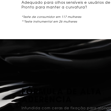
Adequado para olhos sensíveis e usuários de
Pronto para manter a curvatura?
*Teste de consumidor em 117 mulheres
**Teste instrumental em 26 mulheres
BANNER FÓRUMULA
FÓRMULA DE ALTA
ADERÊNCIA
Infundida com ceras de fixação para alonga