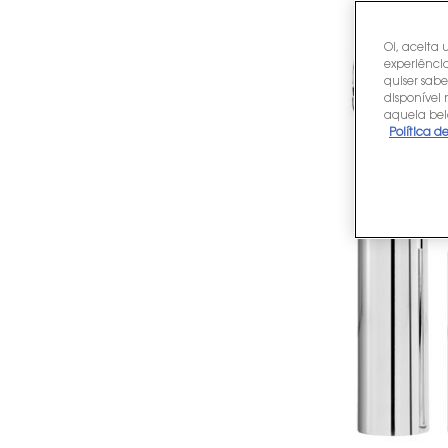
Oi, aceita 
experiência
quiser sabe
disponível
aquela bel
Política d