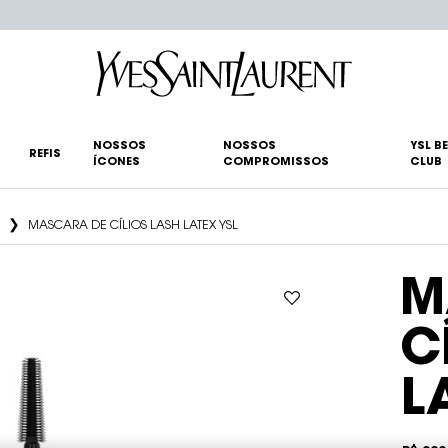
NOSSOS
NOSSOS
YSL B
REFIS
ÍCONES
COMPROMISSOS
CLUB
MASCARA DE CÍLIOS LASH LATEX YSL
M
C
L