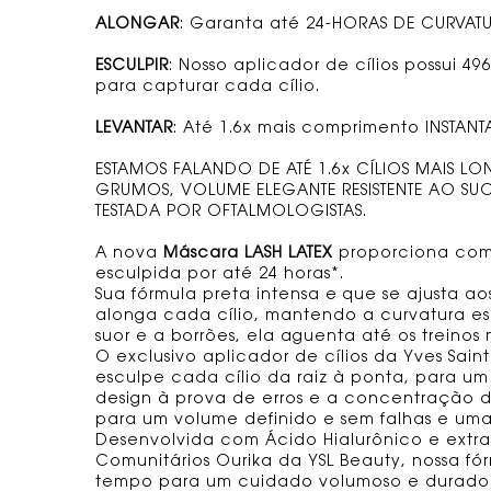
ALONGAR
: Garanta até 24-HORAS DE CURVAT
ESCULPIR
: Nosso aplicador de cílios possui 4
para capturar cada cílio.
LEVANTAR
: Até 1.6x mais comprimento INSTAN
ESTAMOS FALANDO DE ATÉ 1.6x CÍLIOS MAIS L
GRUMOS, VOLUME ELEGANTE RESISTENTE AO SUO
TESTADA POR OFTALMOLOGISTAS.
A nova
Máscara LASH LATEX
proporciona comp
esculpida por até 24 horas*.
Sua fórmula preta intensa e que se ajusta aos
alonga cada cílio, mantendo a curvatura es
suor e a borrões, ela aguenta até os treinos 
O exclusivo aplicador de cílios da Yves Saint
esculpe cada cílio da raiz à ponta, para um
design à prova de erros e a concentração 
para um volume definido e sem falhas e um
Desenvolvida com Ácido Hialurônico e extrato
Comunitários Ourika da YSL Beauty, nossa fó
tempo para um cuidado volumoso e durado