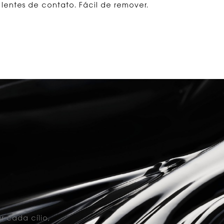
 lentes de contato. Fácil de remover.
r cada cílio,