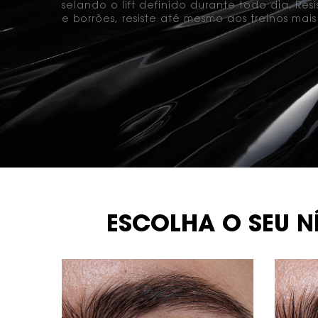
selando o lift definido durante todo dia. Resi
e borrões, resiste até mesmo aos treinos mais
NÍVEIS DE APLICAÇÃO
ESCOLHA O SEU NÍ