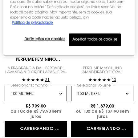
sua cara. Se quiser saber mais ou mudar alguma coisa, tudo bem.
É só clicar no botão “Definição de cookies” no link disponível no
rodapé desta página. Mas importante, sem os cookies, sua
experiência pode não ser aquela beleza, ok?
Política de privacidade
Definições de cookies
Aceitar todos os cookies
LIBRE EAU DE PARFUM YSL
MYSLF EAU DE PARFUM
PERFUME FEMININO
RECARREGÁVEL COM
A FRAGRÂNCIA DA LIBERDADE.
PERFUME MASCULINO
LAVANDA & FLOR DE LARANJEIRA.
AMADEIRADO FLORAL
ACORDE LAVANDA FLORAL
31
10
Selecionar Tamanho
Selecionar Volume
R$ 799,00
R$ 1.379,00
ou
10
x de
R$ 79,90
sem
ou
10
x de
R$ 137,90
sem
juros
juros
CARREGANDO ...
CARREGANDO ...