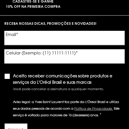
CADASTRE-SE E GANHE
10% OFF NA PRIMEIRA COMPRA
Footer navigation
RECEBA NOSSAS DICAS, PROMOÇÕES E NOVIDADES!
Email
*
Celular (Exemplo: (11) 11111-1111)
*
Aceito receber comunicações sobre produtos e
serviços da L'Oréal Brasil e suas marcas
Você pode cancelar a assinatura a qualquer momento.​
Aviso legal: a Yves Saint Laurent faz parte da L'Óreal Brasil e utiliza
seus dados pessoais de acordo com a
Política de Privacidade.
Este
*
serviço é voltado para maiores de 16 (dezesseis) anos.