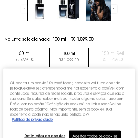
volume selecionado:
100 ml
-
R$ 1.099,00
60 ml
150 ml Refil
100 ml
Selected
, 1 of 3
Selected
The product 
, 3 of 3
R$ 899,00
R$ 1.259,00
Selected
, 2 of 3
R$ 1.099,00
Quantidade
Oi, aceita um cookie? Se você topar, nosso site vai funcionar do
−
+
CARREGANDO ...
jeito que deve ser, oferecendo a melhor experiência possível, com
conteúdos, recursos de redes sociais, produtos e serviços que são a
sua cara. Se quiser saber mais ou mudar alguma coisa, tudo bem.
É só clicar no botão “Definição de cookies” no link disponível no
rodapé desta página. Mas importante, sem os cookies, sua
Inscreva-se aqui
experiência pode não ser aquela beleza, ok?
Faça parte do YSL Beauty Club e tenha acesso a
Política de privacidade
exclusividades CONHEÇA!
Definições de cookies
Aceitar todos os cookies