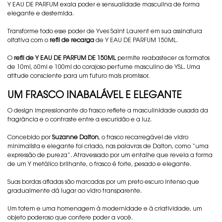
Y EAU DE PARFUM exala poder e sensualidade masculina de forma
elegante e destemida.
Transforme todo esse poder de Yves Saint Laurent em sua assinatura
olfativa com o
refil de recarga
de Y EAU DE PARFUM 150ML.
O
refil de Y EAU DE PARFUM DE 150ML
permite reabastecer os formatos
de 10ml, 60ml e 100ml do corajoso perfume masculino de YSL. Uma
atitude consciente para um futuro mais promissor.
UM FRASCO INABALÁVEL E ELEGANTE
O design impressionante do frasco reflete a masculinidade ousada da
fragrância e o contraste entre a escuridão e a luz.
Concebido por
Suzanne Dalton
, o frasco recarregável de vidro
minimalista e elegante foi criado, nas palavras de Dalton, como “uma
expressão de pureza”. Atravessado por um entalhe que revela a forma
de um Y metálico brilhante, o frasco é forte, pesado e elegante.
Suas bordas afiadas são marcadas por um preto escuro intenso que
gradualmente dá lugar ao vidro transparente.
Um totem e uma homenagem à modernidade e à criatividade, um
objeto poderoso que confere poder a você.