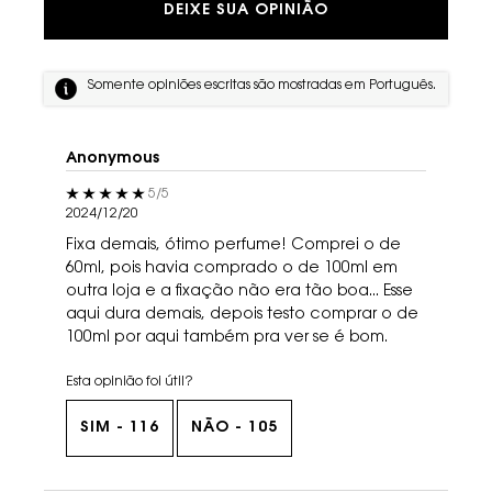
DEIXE SUA OPINIÃO
Somente opiniões escritas são mostradas em Português.
Anonymous
5 out of 5 stars.
5/5
2024/12/20
Fixa demais, ótimo perfume! Comprei o de
60ml, pois havia comprado o de 100ml em
outra loja e a fixação não era tão boa... Esse
aqui dura demais, depois testo comprar o de
100ml por aqui também pra ver se é bom.
Esta opinião foi útil?
SIM -
116
NÃO -
105