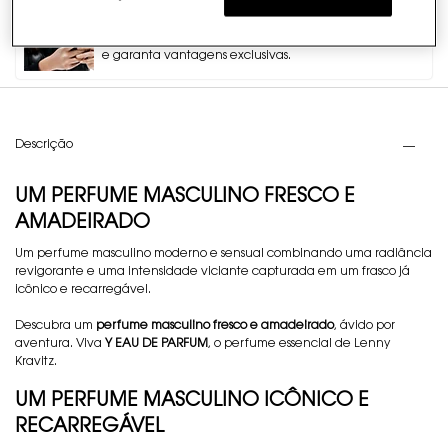
Fale com um expert YSL
Tire suas dúvidas, faça compras de forma assistida
e garanta vantagens exclusivas.
PDP Tabs
Descrição
UM PERFUME MASCULINO FRESCO E
AMADEIRADO
Um perfume masculino moderno e sensual combinando uma radiância
revigorante e uma intensidade viciante capturada em um frasco já
icônico e recarregável.
Descubra um
perfume masculino fresco e amadeirado
, ávido por
aventura. Viva
Y EAU DE PARFUM
, o perfume essencial de Lenny
Kravitz.
UM PERFUME MASCULINO ICÔNICO E
RECARREGÁVEL