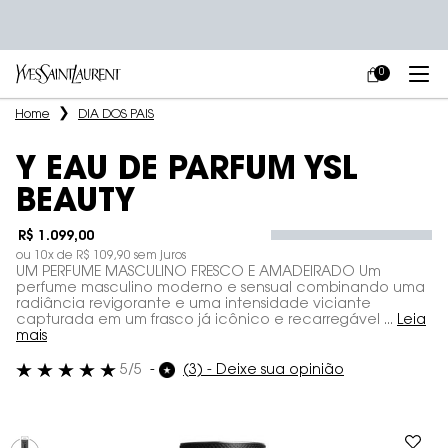
0
MEU
0 PRODUCT IN
CARRINHO
Main content
Home
DIA DOS PAIS
Y EAU DE PARFUM YSL
BEAUTY
R$ 1.099,00
ou
10
x de
R$ 109,90
sem juros
UM PERFUME MASCULINO FRESCO E AMADEIRADO Um
perfume masculino moderno e sensual combinando uma
radiância revigorante e uma intensidade viciante
capturada em um frasco já icônico e recarregável ...
Leia
mais
5/5
(3) - Deixe sua opinião