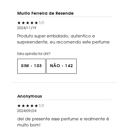
Murilo Ferreira de Resende
5 out of 5 stars.
5/5
2024/11/19
Produto super embalado, autentico e
surpreendente, eu recomendo este perfume
Esta opinião foi útil?
SIM -
103
NÃO -
142
Anonymous
5 out of 5 stars.
5/5
2024/09/24
dei de presente esse perfume e realmente é
muito bom!