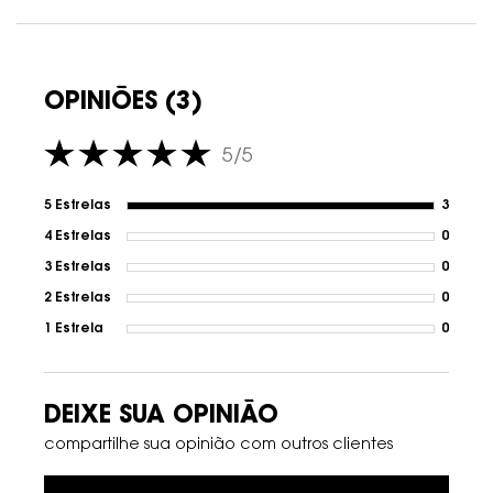
PDP Avaliações
OPINIÕES (3)
5/5
5 out of 5 stars.
5 Estrelas
3
3 revi
4 Estrelas
0
1 revi
3 Estrelas
0
1 revi
2 Estrelas
0
1 revi
1 Estrela
0
1 revi
DEIXE SUA OPINIÃO
compartilhe sua opinião com outros clientes