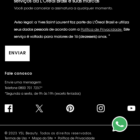
serviços da L'Oréal Brasil e suas marcas
Você pode cancelar a assinatura a qualquer momento.​
Aviso legal: a Yves Saint Laurent faz parte da L'Óreal Brasil e utiliza
seus dados pessoais de acordo com a
Política de Privacidade.
Este
*
serviço é voltado para maiores de 16 (dezesseis) anos.
ENVIAR
Fale conosco
Envie uma mensagem
Telefone 0800 701 7237*
*Segunda a sexta, de 9h às 19h (exceto feriados)
© 2023 YSL Beauty. Todos os direitos reservados.
Termos de Uso
Mapa do Site
Política de Privacidade