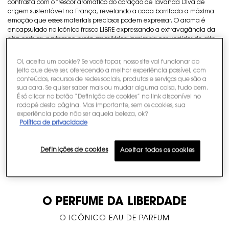
contrasta com o frescor aromático do coração de lavanda Diva de
origem sustentável na França, revelando a cada borrifada a máxima
emoção que esses materiais preciosos podem expressar. O aroma é
encapsulado no icônico frasco LIBRE expressando a extravagância da
alta-costura, na tampa preta assimétrica inspirada nos vestidos de alta-
costura YSL, e em um Cassandre horizontal oversized dourado dobrado
e pregado no vidro. Com Libre Eau de Parfum, seja a tempestade do
Oi, aceita um cookie? Se você topar, nosso site vai funcionar do
dia, o sol da noite. Experimente sua liberdade desmedidamente.
jeito que deve ser, oferecendo a melhor experiência possível, com
conteúdos, recursos de redes sociais, produtos e serviços que são a
Tenha sua assinatura olfativa em todos os momentos com o perfume
sua cara. Se quiser saber mais ou mudar alguma coisa, tudo bem.
Libre Yves Saint Laurent de 90ml, 50ml e 30ml.
É só clicar no botão “Definição de cookies” no link disponível no
rodapé desta página. Mas importante, sem os cookies, sua
experiência pode não ser aquela beleza, ok?
Política de privacidade
COMO APLICAR
Definições de cookies
Aceitar todos os cookies
Ingredientes
O PERFUME DA LIBERDADE
Video Content 1
O ICÔNICO EAU DE PARFUM