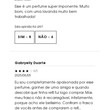
Esse é um perfume super imponente. Muito
bom, com uma lavanda muito bem
trabalhada!
Esta opinião foi útil?
SIM -
8
NÃO -
6
Gabryelly Duarte
4 out of 5 stars.
4/5
2025/08/05
Eu sou completamente apaixonada por esse
perfume, ganhei de uma amiga e quando
descobri que tinha refil fui logo comprar. Mas
meu frasco não é recarregável, infelizmente,
porque acho ele belíssimo. Confiram o frasco
de vocês antes de comprarem o refi...