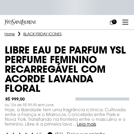
0
MEU
0 PRODUCT IN
CARRINHO
Main content
Home
BLACK FRIDAY ICONES
LIBRE EAU DE PARFUM YSL
PERFUME FEMININO
RECARREGÁVEL COM
ACORDE LAVANDA
FLORAL
R$ 999,00
ou
10
x de
R$ 99,90
sem juros
Hoje, a liberdade tem uma fragrância icônica. Cultivada
entre a França e o Marrocos. Concebida entre Paris e
Nova York. Transitando na fronteira entre o masculino e o
feminino. Libre é a primeira lava ...
Leia mais