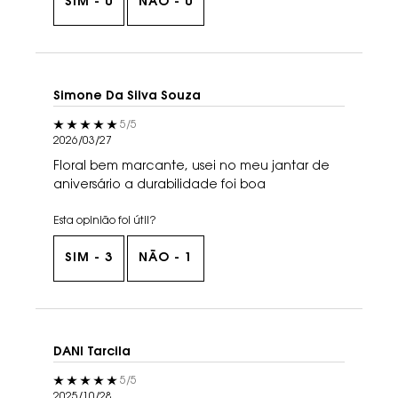
SIM -
0
NÃO -
0
Simone Da Silva Souza
5 out of 5 stars.
5/5
2026/03/27
Floral bem marcante, usei no meu jantar de
aniversário a durabilidade foi boa
Esta opinião foi útil?
SIM -
3
NÃO -
1
DANI Tarcila
5 out of 5 stars.
5/5
2025/10/28