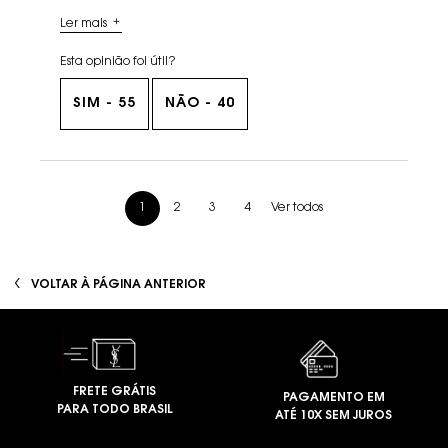
Ler mais
Esta opinião foi útil?
SIM -
55
NÃO -
40
análises de produtos
Ver todos
1
2
3
4
Page 1 of 4. Current page
PDP You May Also Like
VOLTAR À PÁGINA ANTERIOR
FRETE GRÁTIS
PAGAMENTO EM
PARA TODO BRASIL
ATÉ 10X SEM JUROS