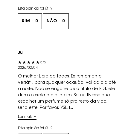
Esta opinião foi útil?
SIM -
0
NÃO -
0
Ju
5 out of 5 stars.
5/5
2026/02/04
O melhor Libre de todos. Extremamente
versátil, para qualquer ocasião, vai do dia até
a noite. Não se engane pelo título de EDT: ele
dura e exala o dia inteiro. Se eu tivesse que
escolher um perfume só pro resto da vida,
seria este. Por favor, YSL, f...
Ler mais
Esta opinião foi útil?