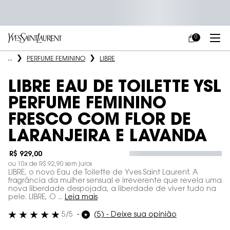
0
MEU
0 PRODUCT IN
CARRINHO
Main content
...
PERFUME FEMININO
LIBRE
LIBRE EAU DE TOILETTE YSL
PERFUME FEMININO
FRESCO COM FLOR DE
LARANJEIRA E LAVANDA
R$ 929,00
ou
10
x de
R$ 92,90
sem juros
LIBRE, o novo Eau de Toilette de Yves Saint Laurent. A
fragrância da mulher sensual e irreverente que revela uma
nova liberdade despojada, a liberdade de viver tudo na
pele. LIBRE, O ...
Leia mais
5/5
(5) - Deixe sua opinião