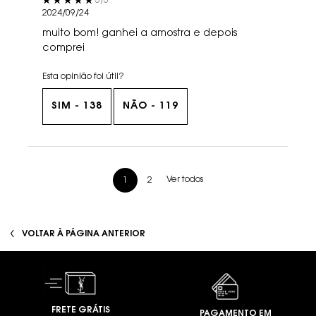
5/5
2024/09/24
muito bom! ganhei a amostra e depois
comprei
Esta opinião foi útil?
SIM -
138
NÃO -
119
análises de produtos
Ver todos
1
2
Page 1 of 2. Current page
PDP You May Also Like
VOLTAR À PÁGINA ANTERIOR
FRETE GRÁTIS
PAGAMENTO EM