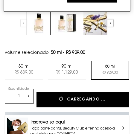
volume selecionado:
50 ml
-
R$ 929,00
30 ml
90 ml
50 ml
Selected
, 1 of 3
Selected
, 2 of 3
R$ 639,00
R$ 1.129,00
Selected
, 3 of 3
R$ 929,00
Quantidade
−
+
CARREGANDO ...
Inscreva-se aqui
Faça parte do YSL Beauty Club e tenha acesso a
exclusividades CONHEÇA!