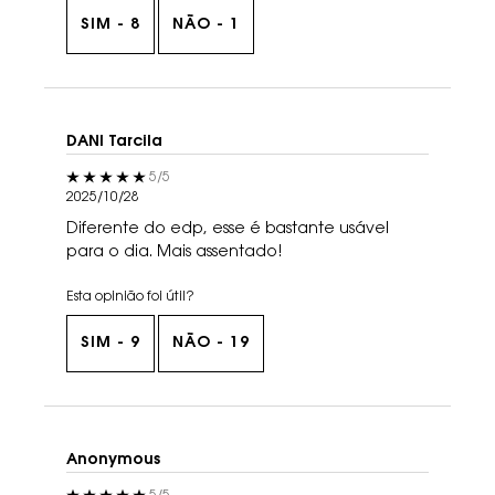
SIM -
8
NÃO -
1
DANI Tarcila
5 out of 5 stars.
5/5
2025/10/28
Diferente do edp, esse é bastante usável
para o dia. Mais assentado!
Esta opinião foi útil?
SIM -
9
NÃO -
19
Anonymous
5 out of 5 stars.