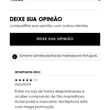
1 Estrela
0
1 revi
DEIXE SUA OPINIÃO
compartilhe sua opinião com outros clientes
DEIXE SUA OPINIÃO
Somente opiniões escritas são mostradas em Português.
anamaria.doc
5 out of 5 stars.
5/5
2026/05/04
Entrei na loja de forma despretensiosa e
acabei comprando de tão maravilhoso.
Achei jovial e marcante. Na Sephora está
com mega promoção