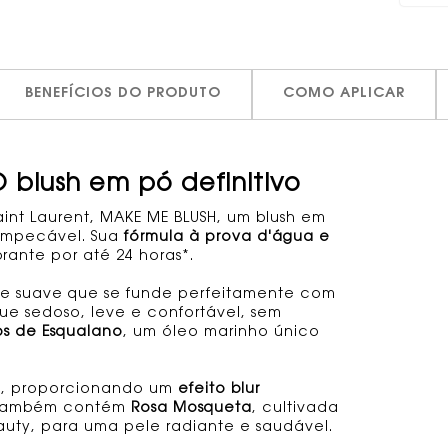
BENEFÍCIOS DO PRODUTO
COMO APLICAR
 blush em pó definitivo
nt Laurent, MAKE ME BLUSH, um blush em
impecável. Sua
fórmula à prova d'água e
rante por até 24 horas*.
e e suave que se funde perfeitamente com
e sedoso, leve e confortável, sem
os de Esqualano
, um óleo marinho único
os, proporcionando um
efeito blur
a também contém
Rosa Mosqueta
, cultivada
eauty, para uma pele radiante e saudável.