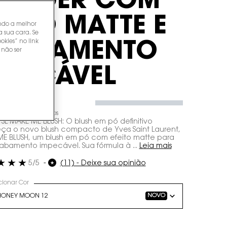
OWDER COM
FEITO MATTE E
endo a melhor
a sua cara. Se
okies” no link
CABAMENTO
 não ser
MPECÁVEL
,00
de
R$ 49,90
sem juros
YSL MAKE ME BLUSH: O blush em pó definitivo
a o novo blush compacto de Yves Saint Laurent,
E BLUSH, um blush em pó com efeito matte para
bamento impecável. Sua fórmula à ...
Leia mais
5/5
(11) - Deixe sua opinião
cionar Cor
a cor for BLUSH EM PÓ COMPACTO YSL MAKE ME BLUSH POWDER COM EFEITO
HONEY MOON 12
NOVO