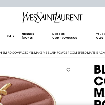
NOSSOS
NOSSOS
YSL B
REFIS
ÍCONES
COMPROMISSOS
CLUB
SH EM PÓ COMPACTO YSL MAKE ME BLUSH POWDER COM EFEITO MATTE E AC
B
C
M