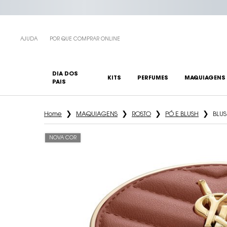
AJUDA
POR QUE COMPRAR ONLINE
DIA DOS
KITS
PERFUMES
MAQUIAGENS
PAIS
Main content
Home
MAQUIAGENS
ROSTO
PÓ E BLUSH
BLU
NOVA COR