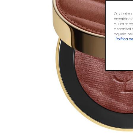
Oi, aceita 
experiência
quiser sabe
disponível
aquela bel
Política d