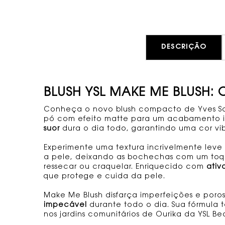
TABS
DESCRIÇÃO
BLUSH YSL MAKE ME BLUSH: O
Conheça o novo blush compacto de Yves Sai
pó com efeito matte para um acabamento 
suor
dura o dia todo, garantindo uma cor vib
Experimente uma textura incrivelmente lev
a pele, deixando as bochechas com um toqu
ressecar ou craquelar. Enriquecido com
ativ
que protege e cuida da pele.
Make Me Blush disfarça imperfeições e por
impecável
durante todo o dia. Sua fórmul
nos jardins comunitários de Ourika da YSL B