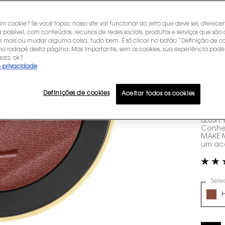
P
E
um cookie? Se você topar, nosso site vai funcionar do jeito que deve ser, oferec
 possível, com conteúdos, recursos de redes sociais, produtos e serviços que são 
r mais ou mudar alguma coisa, tudo bem. É só clicar no botão “Definição de co
A
 no rodapé desta página. Mas importante, sem os cookies, sua experiência pode
eza, ok?
e privacidade
I
Definições de cookies
Aceitar todos os cookies
R$ 499
ou
10
x 
BLUSH 
Conheç
MAKE M
um aca
Sele
Select 