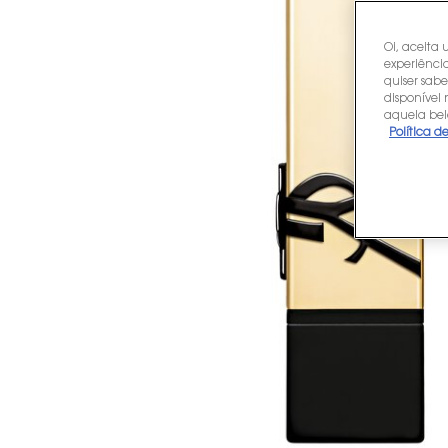
Oi, aceita 
experiência
quiser sabe
disponível
aquela bel
Política d