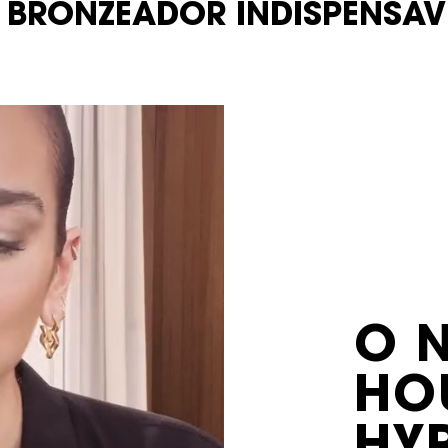
 BRONZEADOR INDISPENSÁV
O 
HO