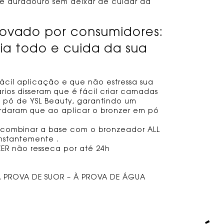
e duradouro sem deixar de cuidar da
rovado por consumidores:
ia todo e cuida da sua
ácil aplicação e que não estressa sua
rios disseram que é fácil criar camadas
 pó de YSL Beauty, garantindo um
rdaram que ao aplicar o bronzer em pó
combinar a base com o bronzeador ALL
nstantemente .
R não resseca por até 24h
PROVA DE SUOR – À PROVA DE ÁGUA