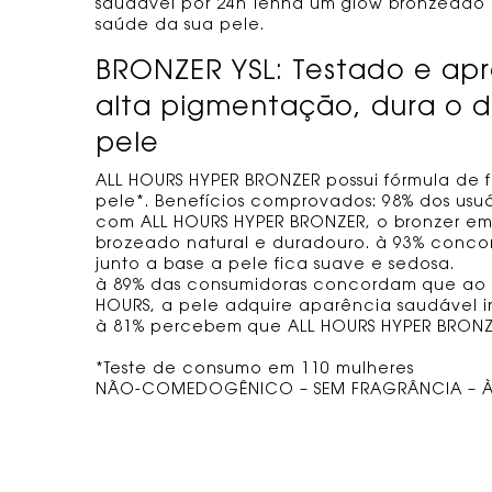
saudável por 24h Tenha um glow bronzeado 
saúde da sua pele.
BRONZER YSL: Testado e ap
alta pigmentação, dura o d
pele
ALL HOURS HYPER BRONZER possui fórmula de f
pele*. Benefícios comprovados: 98% dos usuá
com ALL HOURS HYPER BRONZER, o bronzer em
brozeado natural e duradouro. à 93% conco
junto a base a pele fica suave e sedosa.
à 89% das consumidoras concordam que ao 
HOURS, a pele adquire aparência saudável i
à 81% percebem que ALL HOURS HYPER BRONZE
*Teste de consumo em 110 mulheres
NÃO-COMEDOGÊNICO – SEM FRAGRÂNCIA – À 