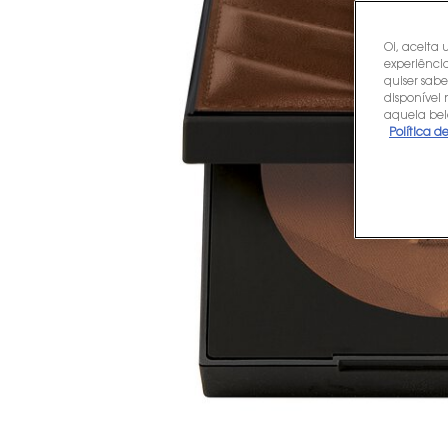
Oi, aceita 
experiência
quiser sabe
disponível
aquela bel
Política d