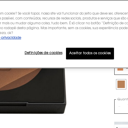
B
um cookie? Se você topar, nosso site vai funcionar do jeito que deve ser, oferec
R$ 519
 possível, com conteúdos, recursos de redes sociais, produtos e serviços que são 
ou
10
x 
r mais ou mudar alguma coisa, tudo bem. É só clicar no botão “Definição de co
ALL HO
 no rodapé desta página. Mas importante, sem os cookies, sua experiência pode
com 2
eza, ok?
BRONZE
e privacidade
inspira
Definições de cookies
Aceitar todos os cookies
Sele
Select 
D
Selec
WARM 
Quant
−