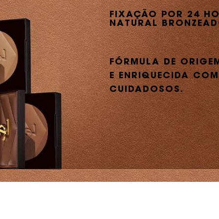
FIXAÇÃO POR 24 HO
NATURAL BRONZEAD
FÓRMULA DE ORIGE
E ENRIQUECIDA COM
CUIDADOSOS.