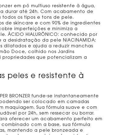
zer em pó multiuso resistente à água,
para durar até 24h. Com acabamento de
 todos os tipos e tons de pele.
s de skincare e com 90% de ingredientes
cobre imperfeições e minimiza a
ele. ÁCIDO HIALURÔNICO: conhecido por
e a desidratação da pele NIACINAMIDA:
s dilatados e ajuda a reduzir manchas
mão Doce, colhido nos Jardins
ui propriedades que potencializam a
 peles e resistente à
HYPER BRONZER funde-se instantaneamente
, podendo ser colocado em camadas
em maquiagem. Sua fórmula suave e com
udável por 24h, sem ressecar ou borrar.
para oferecer um acabamento perfeito em
ou combinado com a base, sua fórmula
as, mantendo a pele bronzeada e