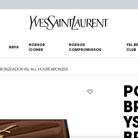
NOSSOS
NOSSOS
YSL B
REFIS
ÍCONES
COMPROMISSOS
CLUB
BRONZEADOR YSL ALL HOURS BRONZER
P
B
Y