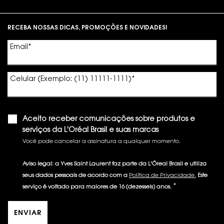
Footer navigation
RECEBA NOSSAS DICAS, PROMOÇÕES E NOVIDADES!
Email
*
Celular (Exemplo: (11) 11111-1111)
*
Aceito receber comunicações sobre produtos e
serviços da L'Oréal Brasil e suas marcas
Você pode cancelar a assinatura a qualquer momento.​
Aviso legal: a Yves Saint Laurent faz parte da L'Óreal Brasil e utiliza
seus dados pessoais de acordo com a
Política de Privacidade.
Este
*
serviço é voltado para maiores de 16 (dezesseis) anos.
ENVIAR