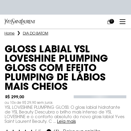
0
MEU
0 PRODUCT IN
CARRINHO
Main content
Home
DIA DO BATOM
GLOSS LABIAL YSL
LOVESHINE PLUMPING
GLOSS COM EFEITO
PLUMPING DE LÁBIOS
MAIS CHEIOS
R$ 299,00
ou
10
x de
R$ 29,90
sem juros
YSL LOVESHINE PLUMPING GLOSS: O gloss labial hidratante
de YSL Beauty Descubra o brilho mais intenso de YSL
LOVESHINE e o conforto absoluto do novo gloss labial Yves
Saint Laurent Beauty. C ...
Leia mais