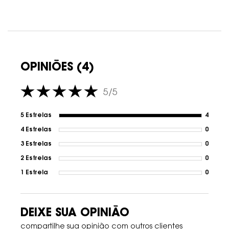
PDP Avaliações
OPINIÕES (4)
5/5
5 out of 5 stars.
5 Estrelas
4
4 revi
4 Estrelas
0
1 revi
3 Estrelas
0
1 revi
2 Estrelas
0
1 revi
1 Estrela
0
1 revi
DEIXE SUA OPINIÃO
compartilhe sua opinião com outros clientes