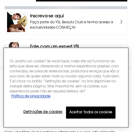
Inscreva-se aqui
Faça parte do YSL Beauty Club e tenha acesso a
exclusividades CONHEÇA!
Fale com um expert YSL
Tire suas dúvidas, faça compras de forma assistida
e garanta vantagens exclusivas.
Oi, aceita um cookie? Se você topar, nosso site vai funcionar do
jeito que deve ser, oferecendo a melhor experiência possível, com
conteúdos, recursos de redes sociais, produtos e serviços que são a
sua cara. Se quiser saber mais ou mudar alguma coisa, tudo bem.
tabs
É só clicar no botão “Definição de cookies” no link disponível no
Descrição
rodapé desta página. Mas importante, sem os cookies, sua
experiência pode não ser aquela beleza, ok?
Política de privacidade
YSL LOVESHINE PLUMPING GLOSS: O gloss
labial hidratante de YSL Beauty
Definições de cookies
Aceitar todos os cookies
Descubra o brilho mais intenso de YSL LOVESHINE e o conforto absoluto
do novo gloss labial Yves Saint Laurent Beauty.