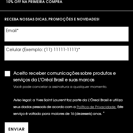
10% OFF NA PRIMEIRA COMPRA
Footer navigation
RECEBA NOSSAS DICAS, PROMOÇÕES E NOVIDADES!
Email
*
Celular (Exemplo: (11) 11111-1111)
*
Aceito receber comunicações sobre produtos e
serviços da L'Oréal Brasil e suas marcas
Você pode cancelar a assinatura a qualquer momento.​
Aviso legal: a Yves Saint Laurent faz parte da L'Óreal Brasil e utiliza
seus dados pessoais de acordo com a
Política de Privacidade.
Este
*
serviço é voltado para maiores de 16 (dezesseis) anos.
ENVIAR