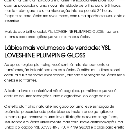
Com uma fórmula inovadora e altamente luxuosa, este gloss não
apenas proporciona uma nova intensidade de brilho por até 8 horas,
mas também garante uma hidratação intensa por até 24 horas.
Prepare-se para lábios mais volumosos, com uma aparência suculenta e
irresistível.
Mais do que brilha labial, YSL LOVESHINE PLUMPING GLOSS traz tons
intensos para produções que valorizam seus lábios.
Lábios mais volumosos de verdade: YSL
LOVESHINE PLUMPING GLOSS
Ao aplicar o gloss plumping, você sentirá instantaneamente a
transformação instantânea em seus lábios. O brilho multidimensional
captura a luz de forma excepcional, criando a sensação de lábios mais
cheios e saltitantes.
A textura leve e confortável não é pegajosa, permitindo que você
desfrute de uma sensação suave e agradável ao longo do dia.
O efeito plumping natural é realçado por uma leve sensação de
picância, proporcionada pelos óleos estimulantes de gengibre e
pimenta, que promovem uma leve dilatação dos vasos sanguíneos,
resultando em lábios visivelmente mais carnudos e definidos após uma
única aplicação. YSL LOVESHINE PLUMPING GLOSS é o gloss para efeito