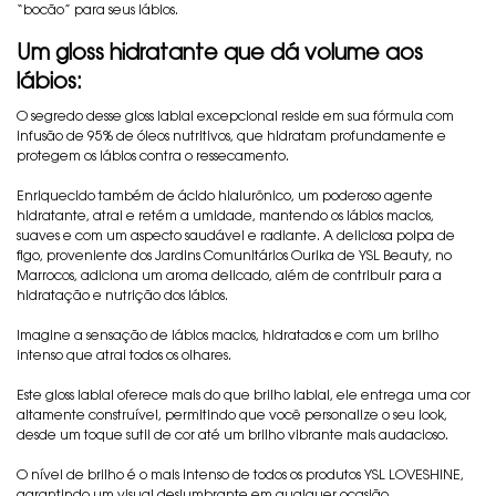
“bocão” para seus lábios.
Um gloss hidratante que dá volume aos
lábios:
O segredo desse gloss labial excepcional reside em sua fórmula com
infusão de 95% de óleos nutritivos, que hidratam profundamente e
protegem os lábios contra o ressecamento.
Enriquecido também de ácido hialurônico, um poderoso agente
hidratante, atrai e retém a umidade, mantendo os lábios macios,
suaves e com um aspecto saudável e radiante. A deliciosa polpa de
figo, proveniente dos Jardins Comunitários Ourika de YSL Beauty, no
Marrocos, adiciona um aroma delicado, além de contribuir para a
hidratação e nutrição dos lábios.
Imagine a sensação de lábios macios, hidratados e com um brilho
intenso que atrai todos os olhares.
Este gloss labial oferece mais do que brilho labial, ele entrega uma cor
altamente construível, permitindo que você personalize o seu look,
desde um toque sutil de cor até um brilho vibrante mais audacioso.
O nível de brilho é o mais intenso de todos os produtos YSL LOVESHINE,