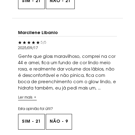
SIM -
21
NÃO -
21
Marcilene Libanio
5 out of 5 stars.
5/5
2025/09/17
Gente que gloss maravilhoso, comprei na cor
44 e amei, fica um fundo de cor lindo meio
rosa, e realmente dar volume dos lábios, não
é desconfortável e não pinica, fica com
boca de preenchimento com o glow lindo, e
hidrata também, eu já pedi mais um, ...
Ler mais
Esta opinião foi útil?
SIM -
21
NÃO -
9