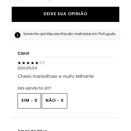
DEIXE SUA OPINIÃO
Somente opiniões escritas são mostradas em Português.
Carol
5 out of 5 stars.
5/5
2026/05/24
Cheiro maravilhoso e muito brilhante
Esta opinião foi útil?
SIM -
0
NÃO -
0