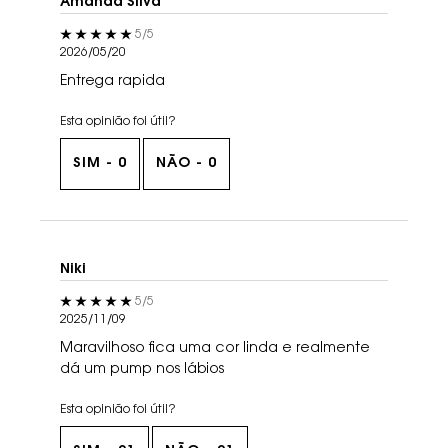
Amanda Silva
5 out of 5 stars.
5/5
2026/05/20
Entrega rapida
Esta opinião foi útil?
SIM -
0
NÃO -
0
Niki
5 out of 5 stars.
5/5
2025/11/09
Maravilhoso fica uma cor linda e realmente
dá um pump nos lábios
Esta opinião foi útil?