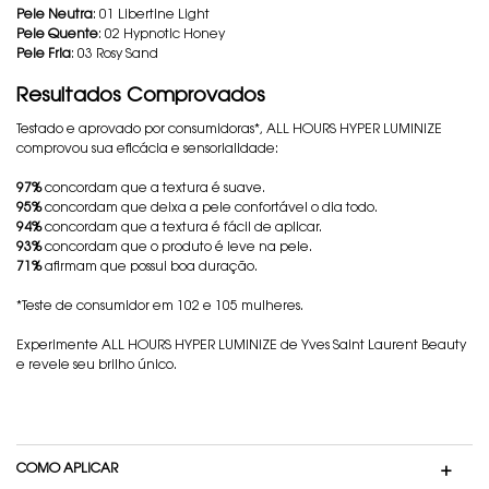
Pele Neutra
: 01 Libertine Light
Pele Quente
: 02 Hypnotic Honey
Pele Fria
: 03 Rosy Sand
Resultados Comprovados
Testado e aprovado por consumidoras*, ALL HOURS HYPER LUMINIZE
comprovou sua eficácia e sensorialidade:
97%
concordam que a textura é suave.
95%
concordam que deixa a pele confortável o dia todo.
94%
concordam que a textura é fácil de aplicar.
93%
concordam que o produto é leve na pele.
71%
afirmam que possui boa duração.
*Teste de consumidor em 102 e 105 mulheres.
Experimente ALL HOURS HYPER LUMINIZE de Yves Saint Laurent Beauty
e revele seu brilho único.
COMO APLICAR