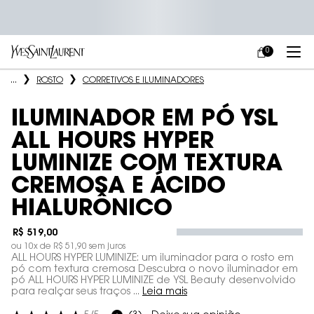
0
MEU
0 PRODUCT IN
CARRINHO
Main content
...
ROSTO
CORRETIVOS E ILUMINADORES
ILUMINADOR EM PÓ YSL
ALL HOURS HYPER
LUMINIZE COM TEXTURA
CREMOSA E ÁCIDO
HIALURÔNICO
R$ 519,00
ou
10
x de
R$ 51,90
sem juros
ALL HOURS HYPER LUMINIZE: um iluminador para o rosto em
pó com textura cremosa Descubra o novo iluminador em
pó ALL HOURS HYPER LUMINIZE de YSL Beauty desenvolvido
para realçar seus traços ...
Leia mais