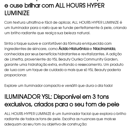
e ouse brilhar com ALL HOURS HYPER
LUMINIZE
Com textura ultrafina e fácil de aplicar, ALL HOURS HYPER LUMINIZE é
um iluminador para o rosto que se funde perfeitamente à pele, criando
um brilho radiante que realça sua beleza natural.
Sinta o toque suave e confortável da fórmula enriquecida com
ingredientes de skincare, como
Ácido Hialurônico
e
Niacinamida
,
conhecidos por seus benefícios hidratantes e revitalizantes. A adição
de Limetta, proveniente do YSL Beauty Ourika Community Garden,
garante uma hidratação extra, evitando o ressecamento. Um produto
de luxo com um toque de cuidado a mais que só YSL Beauty poderia
proporcionar.
Explore um iluminador compacto e versátil que dura o dia todo!
ILUMINADOR YSL: Disponível em 3 tons
exclusivos, criados para o seu tom de pele
ALL HOURS HYPER LUMINIZE é um iluminador facial que explora o brilho
radiante de todos os tons de pele. Escolha as nuances que mais se
adequam ao seu tom ou objetivo de construção: