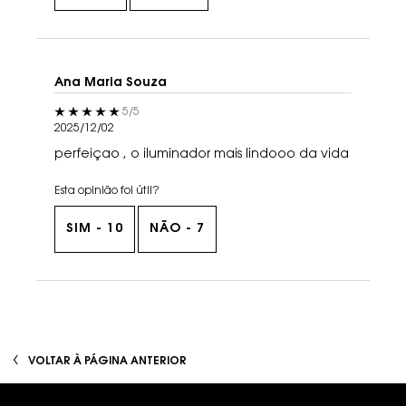
Ana Maria Souza
5 out of 5 stars.
5/5
2025/12/02
perfeiçao , o iluminador mais lindooo da vida
Esta opinião foi útil?
SIM -
10
NÃO -
7
voce tambem pode gostar
VOLTAR À PÁGINA ANTERIOR