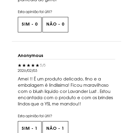
partícula de glitter
Esta opinião foi útil?
SIM -
0
NÃO -
0
Anonymous
5 out of 5 stars.
5/5
2026/02/03
Amei !! É um produto delicado, fino e a
embalagem é lindíssima! Ficou maravilhoso
com o blush liquido cor Lavander Lust . Estou
encantada com o produto e com os brindes
lindos que a YSL me mandou!!
Esta opinião foi útil?
SIM -
1
NÃO -
1