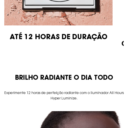
ATÉ 12 HORAS DE DURAÇÃO
C
BRILHO RADIANTE O DIA TODO
pdp-texto-banner-YSLBWW-28522YSL
Experimente 12 horas de perfeição radiante com o iluminador All Hours
Hyper Luminize.