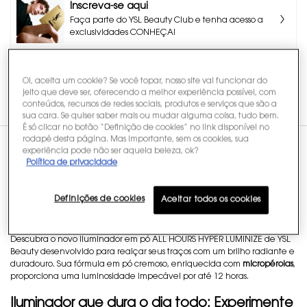
Inscreva-se aqui
Faça parte do YSL Beauty Club e tenha acesso a
exclusividades CONHEÇA!
Fale com um expert YSL
Oi, aceita um cookie? Se você topar, nosso site vai funcionar do
Tire suas dúvidas, faça compras de forma assistida
jeito que deve ser, oferecendo a melhor experiência possível, com
e garanta vantagens exclusivas.
conteúdos, recursos de redes sociais, produtos e serviços que são a
sua cara. Se quiser saber mais ou mudar alguma coisa, tudo bem.
É só clicar no botão “Definição de cookies” no link disponível no
rodapé desta página. Mas importante, sem os cookies, sua
experiência pode não ser aquela beleza, ok?
TABS
Política de privacidade
Descrição
ALL HOURS HYPER LUMINIZE: um iluminador
Definições de cookies
Aceitar todos os cookies
para o rosto em pó com textura cremosa
Descubra o novo iluminador em pó ALL HOURS HYPER LUMINIZE de YSL
Beauty desenvolvido para realçar seus traços com um brilho radiante e
duradouro. Sua fórmula em pó cremoso, enriquecida com
micropérolas
,
proporciona uma luminosidade impecável por até 12 horas.
Iluminador que dura o dia todo: Experimente