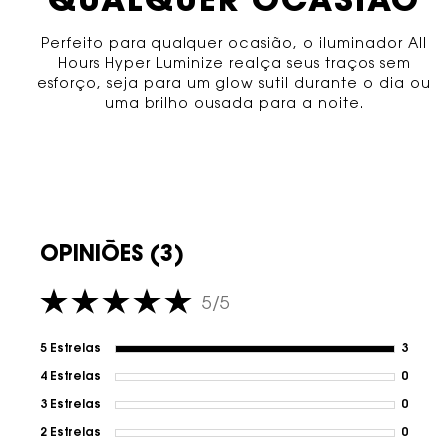
QUALQUER OCASIÃO
Perfeito para qualquer ocasião, o iluminador All
Hours Hyper Luminize realça seus traços sem
esforço, seja para um glow sutil durante o dia ou
uma brilho ousada para a noite.
avaliações
OPINIÕES (3)
5/5
5 out of 5 stars.
5 Estrelas
3
3 revi
4 Estrelas
0
1 revi
3 Estrelas
0
1 revi
2 Estrelas
0
1 revi