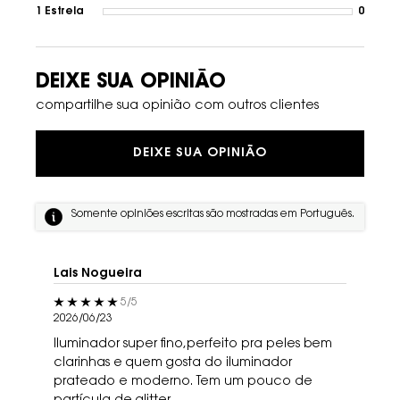
1 Estrela
0
1 revi
DEIXE SUA OPINIÃO
compartilhe sua opinião com outros clientes
DEIXE SUA OPINIÃO
Somente opiniões escritas são mostradas em Português.
Lais Nogueira
5 out of 5 stars.
5/5
2026/06/23
Iluminador super fino,perfeito pra peles bem
clarinhas e quem gosta do iluminador
prateado e moderno. Tem um pouco de