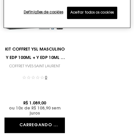
Definições de cookies
Aceitar todos os cookies
KIT COFFRET YSL MASCULINO
Y EDP 100ML + Y EDP 10ML +
GEL DE BANHO Y
COFFRET YVES SAINT LAURENT
0
R$ 1.089,00
ou
10
x de
R$ 108,90
sem
juros
CARREGANDO ...