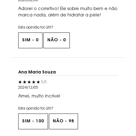
2026/02/06
Adorei o corretivo! Ele sobre muito bem e não
marca nada, além de hidratar a pele!
Esta opinião foi útil?
SIM -
0
NÃO -
0
Ana Maria Souza
5 out of 5 stars.
5/5
2024/12/05
Amei, muito incrível
Esta opinião foi útil?
SIM -
100
NÃO -
98