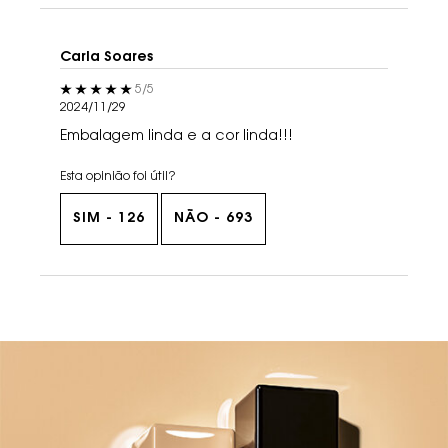
Carla Soares
5 out of 5 stars.
5/5
2024/11/29
Embalagem linda e a cor linda!!!
Esta opinião foi útil?
SIM -
126
NÃO -
693
PDP You May Also Like
BANNER FINAL