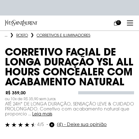
0
MEU
0 PRODUCT IN
CARRINHO
Main content
...
ROSTO
CORRETIVOS E ILUMINADORES
CORRETIVO FACIAL DE
LONGA DURAÇÃO YSL ALL
HOURS CONCEALER COM
ACABAMENTO NATURAL
R$ 359,00
ou
10
x de
R$ 35,90
sem juros
ATÉ 24H* DE LONGA DURAÇÃO, SENSAÇÃO LEVE & CUIDADO
PROLONGADO. Corretivo com acabamento natural que
proporcio ...
Leia mais
4/5
(4) - Deixe sua opinião