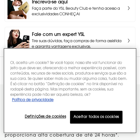
Inscreva-se aqui
Faça parte do YSL Beauty Club e tenha acesso a
exclusividades CONHEÇA!
Fale com um expert YSL
Tire suas dúvidas, faça compras de forma assistida
e garanta vantagens exclusivas.
Oi, aceita um cookie? Se você topar, nosso site vai funcionar do
jeito que deve ser, oferecendo a melhor experiência possível, com
PDP Tabs
conteúdos, recursos de redes sociais, produtos e serviços que são a
DESCRIÇÃO
COMO APLICAR
INGREDIENTES
sua cara. Se quiser saber mais ou mudar alguma coisa, tudo bem.
É só clicar no botão “Definição de cookies” no link disponível no
rodapé desta página. Mas importante, sem os cookies, sua
experiência pode não ser aquela beleza, ok?
ATÉ 24H* DE LONGA DURAÇÃO,
Política de privacidade
SENSAÇÃO LEVE & CUIDADO
Definições de cookies
PROLONGADO.
Aceitar todos os cookies
Corretivo com acabamento natural que
proporciona alta cobertura de até 24 horas*.