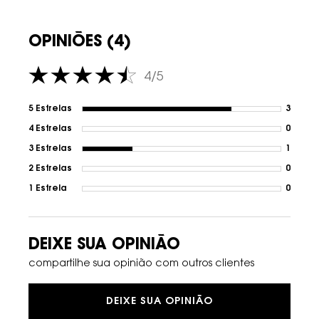
OPINIÕES (4)
4/5
4 out of 5 stars.
5 Estrelas
3
3 revi
4 Estrelas
0
1 revi
3 Estrelas
1
1 revi
2 Estrelas
0
1 revi
1 Estrela
0
1 revi
DEIXE SUA OPINIÃO
compartilhe sua opinião com outros clientes
DEIXE SUA OPINIÃO