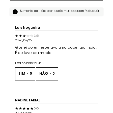
Somente opiniões escritas são mostradas em Português.
Lais Nogueira
3 out of 5 stars.
3/5
2026/06/23
Gostei porém esperava uma cobertura maior.
É de leve pra media.
Esta opinião foi útil?
SIM -
0
NÃO -
0
NADINE FARIAS
5 out of 5 stars.
5/5