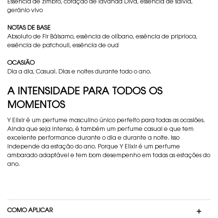
Essência de zimbro, coração de lavanda Diva, essência de sálvia,
gerânio vivo
NOTAS DE BASE
Absoluto de Fir Bálsamo, essência de olíbano, essência de priprioca,
essência de patchouli, essência de oud
OCASIÃO
Dia a dia, Casual. Dias e noites durante todo o ano.
A INTENSIDADE PARA TODOS OS
MOMENTOS
Y Elixir é um perfume masculino único perfeito para todas as ocasiões.
Ainda que seja intenso, é também um perfume casual e que tem
excelente performance durante o dia e durante a noite. Isso
independe da estação do ano. Porque Y Elixir é um perfume
ambarado adaptável e tem bom desempenho em todas as estações do
ano.
COMO APLICAR