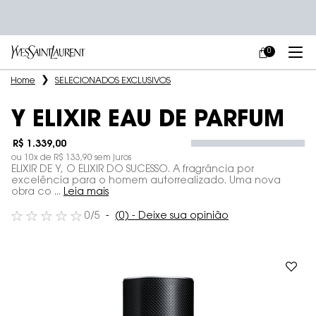
0
MEU
0 PRODUCT IN
CARRINHO
Main content
Home
SELECIONADOS EXCLUSIVOS
Y ELIXIR EAU DE PARFUM
R$ 1.339,00
ou
10
x de
R$ 133,90
sem juros
ELIXIR DE Y, O ELIXIR DO SUCESSO. A fragrância por
excelência para o homem autorrealizado. Uma nova
obra co ...
Leia mais
0/5
(0) - Deixe sua opinião