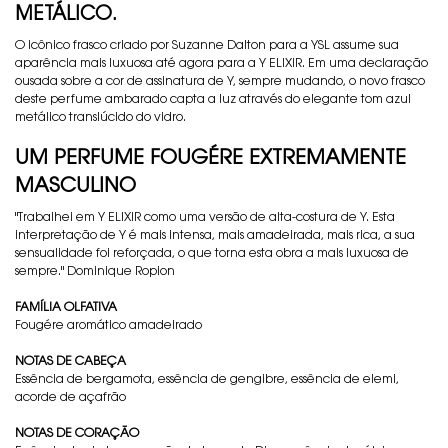
METÁLICO.
O icônico frasco criado por Suzanne Dalton para a YSL assume sua
aparência mais luxuosa até agora para a Y ELIXIR. Em uma declaração
ousada sobre a cor de assinatura de Y, sempre mudando, o novo frasco
deste perfume ambarado capta a luz através do elegante tom azul
metálico translúcido do vidro.
UM PERFUME FOUGÉRE EXTREMAMENTE
MASCULINO
"Trabalhei em Y ELIXIR como uma versão de alta-costura de Y. Esta
interpretação de Y é mais intensa, mais amadeirada, mais rica, a sua
sensualidade foi reforçada, o que torna esta obra a mais luxuosa de
sempre." Dominique Ropion
FAMÍLIA OLFATIVA
Fougére aromático amadeirado
NOTAS DE CABEÇA
Essência de bergamota, essência de gengibre, essência de elemi,
acorde de açafrão
NOTAS DE CORAÇÃO