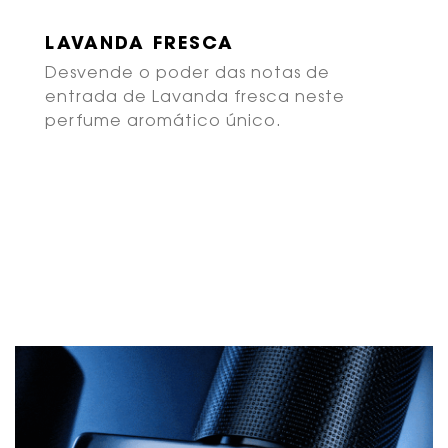
LAVANDA FRESCA
G
Desvende o poder das notas de
O
entrada de Lavanda fresca neste
t
perfume aromático único.