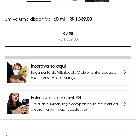
Um volume disponível:
60 ml
-
R$ 1.339,00
60 ml
Selected
, 1 of 1
R$ 1.339,00
Inscreva-se aqui
Faça parte do YSL Beauty Club e tenha acesso a
exclusividades CONHEÇA!
Fale com um expert YSL
Tire suas dúvidas, faça compras de forma assistida
e garanta vantagens exclusivas.
PDP Tabs