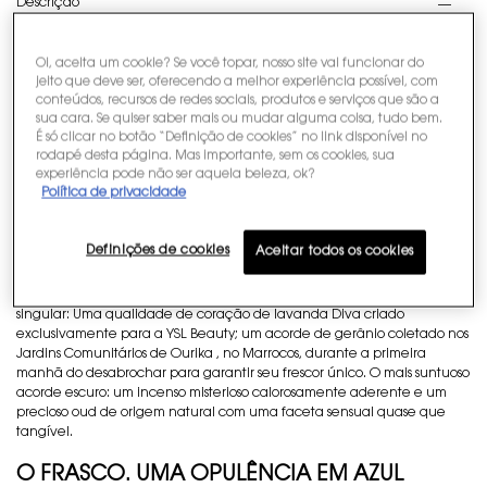
Descrição
ELIXIR DE Y, O ELIXIR DO SUCESSO.
Oi, aceita um cookie? Se você topar, nosso site vai funcionar do
jeito que deve ser, oferecendo a melhor experiência possível, com
A fragrância por excelência para o homem autorrealizado. Uma nova
conteúdos, recursos de redes sociais, produtos e serviços que são a
obra com a maior concentração de Y, uma intensidade atemporal. O
sua cara. Se quiser saber mais ou mudar alguma coisa, tudo bem.
fougére escuro e branco Yconic combina com ingredientes
É só clicar no botão “Definição de cookies” no link disponível no
excepcionais de perfumaria neste novo perfume masculino aromático
rodapé desta página. Mas importante, sem os cookies, sua
criado pelo mestre perfumista Dominique Ropion.
experiência pode não ser aquela beleza, ok?
Política de privacidade
ALTAMENTE ENIGMÁTICO. INTENSAMENTE
RICO.
Definições de cookies
Aceitar todos os cookies
Um perfume masculino com um aroma amadeirado e picante . Uma
qualidade de matérias-primas sem precedentes. O acorde branco mais
singular: Uma qualidade de coração de lavanda Diva criado
exclusivamente para a YSL Beauty; um acorde de gerânio coletado nos
Jardins Comunitários de Ourika , no Marrocos, durante a primeira
manhã do desabrochar para garantir seu frescor único. O mais suntuoso
acorde escuro: um incenso misterioso calorosamente aderente e um
precioso oud de origem natural com uma faceta sensual quase que
tangível.
O FRASCO. UMA OPULÊNCIA EM AZUL