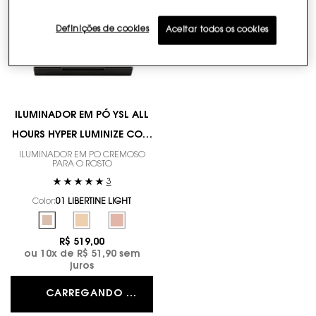
Definições de cookies
Aceitar todos os cookies
ILUMINADOR EM PÓ YSL ALL
HOURS HYPER LUMINIZE COM
TEXTURA CREMOSA E ÁCIDO
ILUMINADOR EM PÓ CREMOSO
PARA O ROSTO
HIALURÔNICO
3
Color:
01 LIBERTINE LIGHT
Selecione a cor
Selected
01 LIBERTINE LIGHT color for ILUMINADOR EM PÓ YSL ALL HOURS
Selected
02 HYPNOTIC HONEY color for ILUMINADOR EM PÓ YSL A
Selected
03 ROSY SAND color for ILUMINADOR EM PÓ YSL
R$ 519,00
ou
10
x de
R$ 51,90
sem
juros
CARREGANDO ...