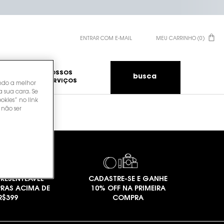
ENTRAR COM E-MAIL
MEU CARRINHO
0
0 PRODUCT IN CART
EAUTY
NOSSOS
busca
SERVIÇOS
endo a melhor
a sua cara. Se
okies” no link
 não ser
RESENTEÁVEL
CADASTRE-SE E GANHE
RAS ACIMA DE
10% OFF NA PRIMEIRA
R$399
COMPRA