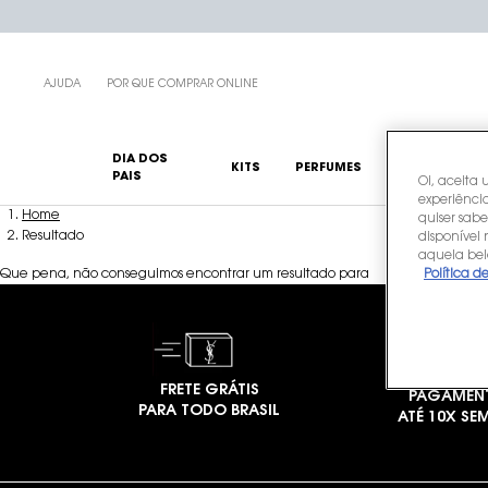
AJUDA
POR QUE COMPRAR ONLINE
DIA DOS
KITS
PERFUMES
MAQUIAGENS
PAIS
Oi, aceita 
experiência
Main content
Home
quiser sabe
Resultado
disponível
aquela bel
Que pena, não conseguimos encontrar um resultado para
Política d
FRETE GRÁTIS
PAGAMEN
PARA TODO BRASIL
ATÉ 10X SE