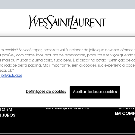
NOSSOS
NOSSOS
YSL B
REFIS
ÍCONES
COMPROMISSOS
CLUB
um cookie? Se você topar, nosso site vai funcionar do jeito que deve ser, oferec
 possível, com conteúdos, recursos de redes sociais, produtos e serviços que são 
r mais ou mudar alguma coisa, tudo bem. É só clicar no botão “Definição de co
 no rodapé desta página. Mas importante, sem os cookies, sua experiência pode
eza, ok?
e privacidade
Definições de cookies
Aceitar todos os cookies
DEVOLUÇÃO GRÁTIS
CAIXA P
TO EM
EM COMP
M JUROS