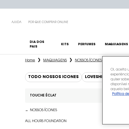
AJUDA
POR QUE COMPRAR ONLINE
DIA DOS
KITS
PERFUMES
MAQUIAGENS
PAIS
Main content
TOUCHÉ ECLAT: conhe
Home
MAQUIAGENS
NOSSOS ÍCONES
TOUCHE ÉC
Oi, aceita 
experiência
TODO NOSSOS ÍCONES
LOVESHINE CANDY G
quiser sabe
disponível
aquela bel
Política d
TOUCHE ÉCLAT
Refinements menu
TOUCHE ÉCLAT
NOSSOS ÍCONES
ALL HOURS FOUNDATION