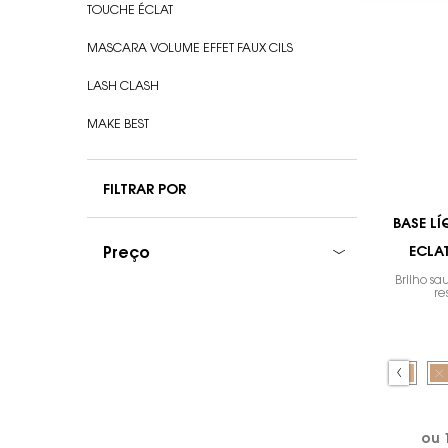
TOUCHE ÉCLAT
MASCARA VOLUME EFFET FAUX CILS
LASH CLASH
MAKE BEST
FILTRAR POR
BASE L
Preço
ECLA
MÉD
Brilho s
re
Selecione a cor
Selected
The product variation i
Selected
The product variat
Selected
BD25 color 
Select
The pro
S
T
ou