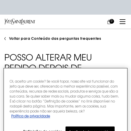
0
MEU
0 PRODUCT IN
CARRINHO
Main content
Voltar para Conteúdo das perguntas frequentes
POSSO ALTERAR MEU
PEDIDO DEPOIS DE
FECHADO E CONFIRMADO?
Oi, aceita um cookie? Se você topar, nosso site vai funcionar do
jeito que deve ser, oferecendo a melhor experiência possível, com
Não. Após a confirmação de sua compra, não é mais possível fazer
conteúdos, recursos de redes sociais, produtos e serviços que são a
qualquer alteração em seu pedido. Caso deseje cancelar a compra
sua cara. Se quiser saber mais ou mudar alguma coisa, tudo bem.
que tenha sido finalizada há poucos minutos para realizar outra, vá em
É só clicar no botão “Definição de cookies” no link disponível no
rodapé desta página. Mas importante, sem os cookies, sua
“Minha Conta” > "
Histórico de pedidos
", selecione o pedido que deseja
experiência pode não ser aquela beleza, ok?
cancelar e aperte no botão “Cancelar”. Se o botão “Cancelar” não
Política de privacidade
estiver aparecendo, significa que seu pedido já foi faturado e que já
não pode mais ser cancelado sistematicamente. Por isso, caso não
queira mais o seu pedido, você deve recusá-lo no momento da entrega