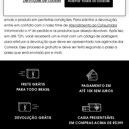
Definições de cookies
Aceitar todos os cookies
ou solicitar a devolução se ele já tiver sido entregue ou se não
conseguir recusar. A devolução poderá ocorrer no prazo de até 07 dias
corridos após a entrega do produto e será imprescindível que você nos
envie o produto em perfeitas condições. Para solicitar a devolução,
entre em contato com o nosso time de
Atendimento ao Consumidor
informando o nº do pedido e os produtos que deseja devolver. Após isso,
em até 72h, você receberá um e-mail com um código de postagem
para efetuar a devolução que deve ser apresentado nas agências dos
Correios. Esse processo é gratuito e deve ser feito seguindo o passo a
passo que será enviado por e-mail.
FRETE GRÁTIS
PAGAMENTO EM
PARA TODO BRASIL
ATÉ 10X SEM JUROS
DEVOLUÇÃO GRÁTIS
CAIXA PRESENTEÁVEL
EM COMPRAS ACIMA DE R$399