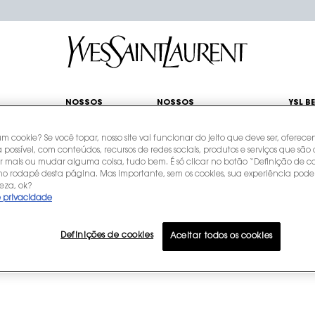
NOSSOS
NOSSOS
YSL B
REFIS
ÍCONES
COMPROMISSOS
CLUB
um cookie? Se você topar, nosso site vai funcionar do jeito que deve ser, oferec
 possível, com conteúdos, recursos de redes sociais, produtos e serviços que são 
rguntas frequentes
Posso usar um cartão de crédito estrangeiro?
r mais ou mudar alguma coisa, tudo bem. É só clicar no botão “Definição de co
 no rodapé desta página. Mas importante, sem os cookies, sua experiência pode
eza, ok?
e privacidade
Definições de cookies
Aceitar todos os cookies