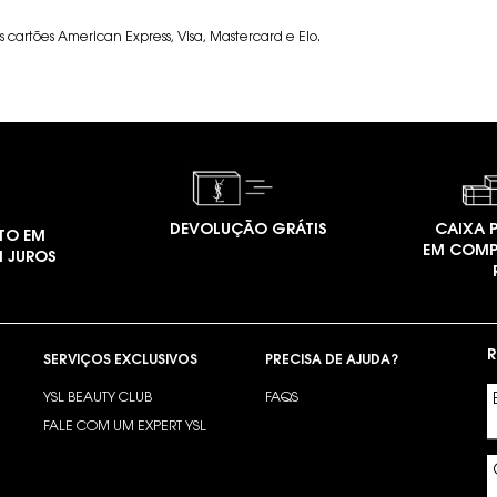
 cartões American Express, Visa, Mastercard e Elo.
DEVOLUÇÃO GRÁTIS
CAIXA P
TO EM
EM COMP
M JUROS
R
SERVIÇOS EXCLUSIVOS
PRECISA DE AJUDA?
YSL BEAUTY CLUB
FAQS
?
FALE COM UM EXPERT YSL