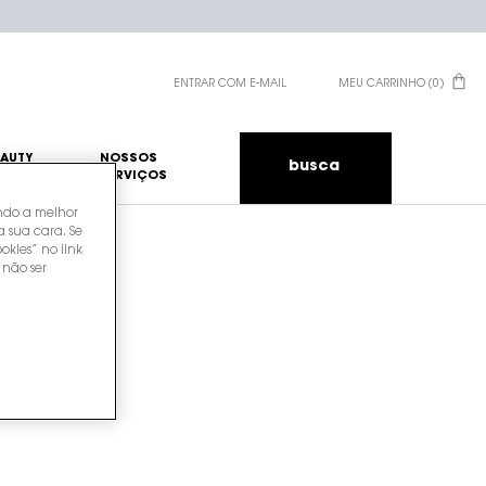
ENTRAR COM E-MAIL
MEU CARRINHO
0
0 PRODUCT IN CART
EAUTY
NOSSOS
busca
SERVIÇOS
endo a melhor
a sua cara. Se
okies” no link
 não ser