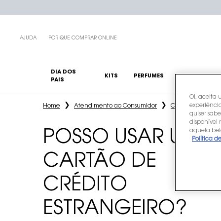
AJUDA
POR QUE COMPRAR ONLINE
DIA DOS
KITS
PERFUMES
MAQUIAGENS
PAIS
Oi, aceita 
Main content
experiência
Home
Atendimento ao Consumidor
Conteúdo das pe
quiser sabe
disponível
aquela bel
POSSO USAR UM
Política d
CARTÃO DE
CRÉDITO
ESTRANGEIRO?