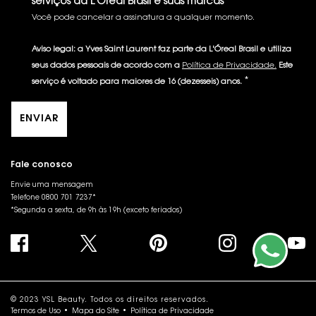
serviços da L'Oréal Brasil e suas marcas
Você pode cancelar a assinatura a qualquer momento.​
Aviso legal: a Yves Saint Laurent faz parte da L'Óreal Brasil e utiliza
seus dados pessoais de acordo com a
Política de Privacidade.
Este
*
serviço é voltado para maiores de 16 (dezesseis) anos.
ENVIAR
Fale conosco
Envie uma mensagem
Telefone 0800 701 7237*
*Segunda a sexta, de 9h às 19h (exceto feriados)
© 2023 YSL Beauty. Todos os direitos reservados.
Termos de Uso
Mapa do Site
Política de Privacidade