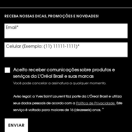
Footer navigation
RECEBA NOSSAS DICAS, PROMOÇÕES E NOVIDADES!
Email
*
Celular (Exemplo: (11) 11111-1111)
*
Aceito receber comunicações sobre produtos e
serviços da L'Oréal Brasil e suas marcas
Você pode cancelar a assinatura a qualquer momento.​
Aviso legal: a Yves Saint Laurent faz parte da L'Óreal Brasil e utiliza
seus dados pessoais de acordo com a
Política de Privacidade.
Este
*
serviço é voltado para maiores de 16 (dezesseis) anos.
ENVIAR