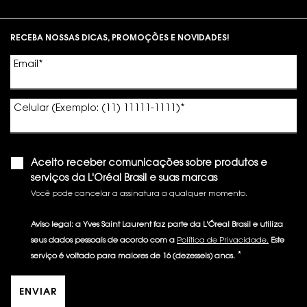
Footer navigation
RECEBA NOSSAS DICAS, PROMOÇÕES E NOVIDADES!
Email
*
Celular (Exemplo: (11) 11111-1111)
*
Aceito receber comunicações sobre produtos e
serviços da L'Oréal Brasil e suas marcas
Você pode cancelar a assinatura a qualquer momento.​
Aviso legal: a Yves Saint Laurent faz parte da L'Óreal Brasil e utiliza
seus dados pessoais de acordo com a
Política de Privacidade.
Este
*
serviço é voltado para maiores de 16 (dezesseis) anos.
ENVIAR