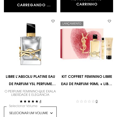
PERFUME 
CARRINHO
CARREGANDO ...
LANÇAMENTO
LIBRE L'ABSOLU PLATINE EAU
KIT COFFRET FEMININO LIBRE
DE PARFUM YSL PERFUME
EAU DE PARFUM 90ML + LIBRE
FEMININO COM FLOR DE
EDP 10ML + BODY LOTION
O PERFUME FEMININO QUE EXALA
LIBERDADE E ELEGÂNCIA
LARANJEIRAS
50ML YSL
4
0
Selecionar Volume