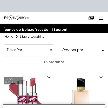
0
MEU
0 PRODUCT IN
CARRINHO
Main content
Ícones de beleza Yves Saint Laurent
Home
Libre e Loveshine
Filtrar Por
Filters menu
13 produtos
NOVA
SHADE