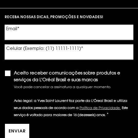
Footer navigation
RECEBA NOSSAS DICAS, PROMOÇÕES E NOVIDADES!
Email
*
Celular (Exemplo: (11) 11111-1111)
*
Aceito receber comunicações sobre produtos e
serviços da L'Oréal Brasil e suas marcas
Você pode cancelar a assinatura a qualquer momento.​
Aviso legal: a Yves Saint Laurent faz parte da L'Óreal Brasil e utiliza
seus dados pessoais de acordo com a
Política de Privacidade.
Este
*
serviço é voltado para maiores de 16 (dezesseis) anos.
ENVIAR