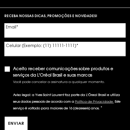
Footer navigation
RECEBA NOSSAS DICAS, PROMOÇÕES E NOVIDADES!
Email
*
Celular (Exemplo: (11) 11111-1111)
*
Aceito receber comunicações sobre produtos e
serviços da L'Oréal Brasil e suas marcas
Você pode cancelar a assinatura a qualquer momento.​
Aviso legal: a Yves Saint Laurent faz parte da L'Óreal Brasil e utiliza
seus dados pessoais de acordo com a
Política de Privacidade.
Este
*
serviço é voltado para maiores de 16 (dezesseis) anos.
ENVIAR