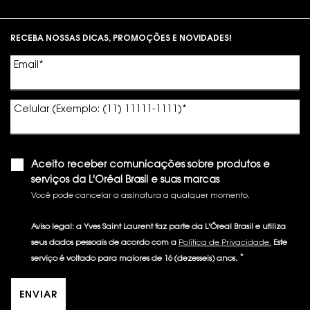
Footer navigation
RECEBA NOSSAS DICAS, PROMOÇÕES E NOVIDADES!
Email
*
Celular (Exemplo: (11) 11111-1111)
*
Aceito receber comunicações sobre produtos e
serviços da L'Oréal Brasil e suas marcas
Você pode cancelar a assinatura a qualquer momento.​
Aviso legal: a Yves Saint Laurent faz parte da L'Óreal Brasil e utiliza
seus dados pessoais de acordo com a
Política de Privacidade.
Este
*
serviço é voltado para maiores de 16 (dezesseis) anos.
ENVIAR