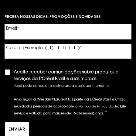
Footer navigation
RECEBA NOSSAS DICAS, PROMOÇÕES E NOVIDADES!
Email
*
Celular (Exemplo: (11) 11111-1111)
*
Aceito receber comunicações sobre produtos e
serviços da L'Oréal Brasil e suas marcas
Você pode cancelar a assinatura a qualquer momento.​
Aviso legal: a Yves Saint Laurent faz parte da L'Óreal Brasil e utiliza
seus dados pessoais de acordo com a
Política de Privacidade.
Este
*
serviço é voltado para maiores de 16 (dezesseis) anos.
ENVIAR