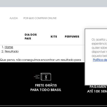
AJUDA
POR QUE COMPRAR ONLINE
DIA DOS
KITS
PERFUMES
MAQUIAGENS
PAIS
Oi, aceita 
experiência
Main content
Home
quiser sabe
Resultado
disponível
aquela bel
Que pena, não conseguimos encontrar um resultado para
Política d
FRETE GRÁTIS
PAGAMEN
PARA TODO BRASIL
ATÉ 10X SE