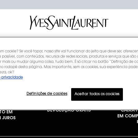
NOSSOS
NOSSOS
YSL B
REFIS
ÍCONES
COMPROMISSOS
CLUB
um cookie? Se você topar, nosso site vai funcionar do jeito que deve ser, oferec
 possível, com conteúdos, recursos de redes sociais, produtos e serviços que são 
r mais ou mudar alguma coisa, tudo bem. É só clicar no botão “Definição de co
 no rodapé desta página. Mas importante, sem os cookies, sua experiência pode
eza, ok?
e privacidade
Definições de cookies
Aceitar todos os cookies
DEVOLUÇÃO GRÁTIS
CAIXA P
TO EM
EM COMP
M JUROS