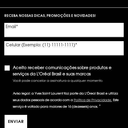
Footer navigation
RECEBA NOSSAS DICAS, PROMOÇÕES E NOVIDADES!
Email
*
Celular (Exemplo: (11) 11111-1111)
*
Aceito receber comunicações sobre produtos e
serviços da L'Oréal Brasil e suas marcas
Você pode cancelar a assinatura a qualquer momento.​
Aviso legal: a Yves Saint Laurent faz parte da L'Óreal Brasil e utiliza
seus dados pessoais de acordo com a
Política de Privacidade.
Este
*
serviço é voltado para maiores de 16 (dezesseis) anos.
ENVIAR