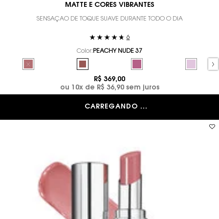
MATTE E CORES VIBRANTES
SENSAÇÃO DE TOQUE SUAVE DURANTE TODO O DIA
6
Color:
PEACHY NUDE 37
Selecione a cor
Selected
The product variation is out of stock, NUDE LAVALLIERE 44 color
Selected
PEACHY NUDE 37 color for BLUSH LÍQUIDO YSL 
Selected
FUSCHIA FLING 66 color for
Selected
LAVENDER 
R$ 369,00
ou
10
x de
R$ 36,90
sem juros
CARREGANDO ...