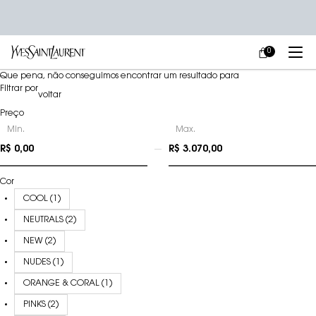
0
MEU
0 PRODUCT IN
CARRINHO
Main content
Que pena, não conseguimos encontrar um resultado para
Refinements menu
Filtrar por
voltar
Preço
preço
Min.
Max.
R$ 0,00
R$ 3.070,00
Cor
COOL (1)
NEUTRALS (2)
NEW (2)
NUDES (1)
ORANGE & CORAL (1)
PINKS (2)