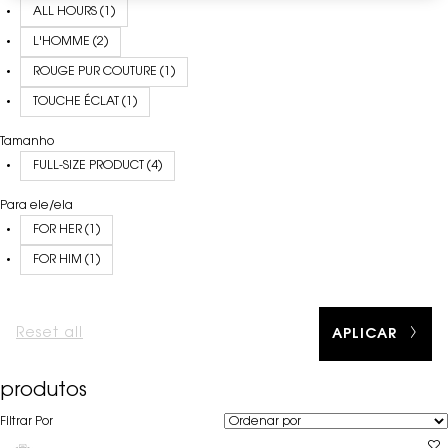
ALL HOURS (1)
L'HOMME (2)
ROUGE PUR COUTURE (1)
TOUCHE ÉCLAT (1)
Tamanho
FULL-SIZE PRODUCT (4)
Para ele/ela
FOR HER (1)
FOR HIM (1)
Reset all
chosen refinement filters
APLICAR
produtos
Filtrar Por
Filters menu