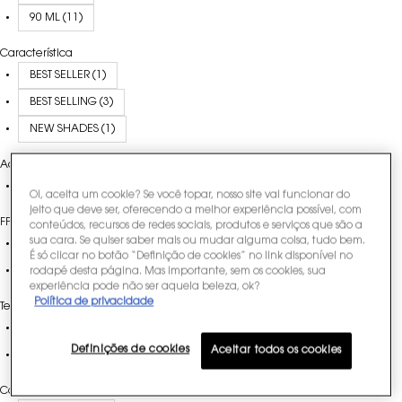
90 ML (11)
Característica
BEST SELLER (1)
BEST SELLING (3)
NEW SHADES (1)
Acabamento
NATURAL RADIANT FINISH (1)
Oi, aceita um cookie? Se você topar, nosso site vai funcionar do
jeito que deve ser, oferecendo a melhor experiência possível, com
FPS
conteúdos, recursos de redes sociais, produtos e serviços que são a
sua cara. Se quiser saber mais ou mudar alguma coisa, tudo bem.
FALSE (4)
É só clicar no botão “Definição de cookies” no link disponível no
TRUE (1)
rodapé desta página. Mas importante, sem os cookies, sua
experiência pode não ser aquela beleza, ok?
Política de privacidade
Textura
ACABAMENTO FOSCO SUAVE (1)
Definições de cookies
Aceitar todos os cookies
BALA (15)
Coleção