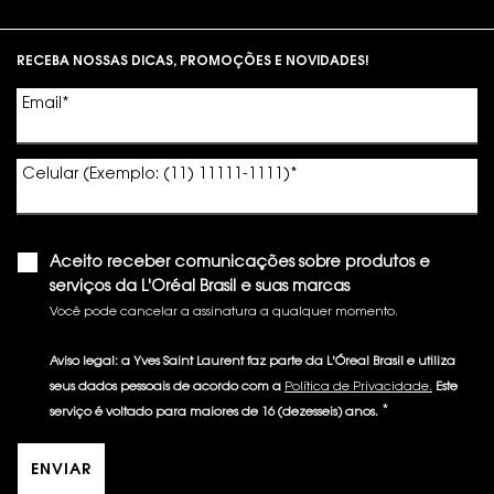
Footer navigation
RECEBA NOSSAS DICAS, PROMOÇÕES E NOVIDADES!
Email
*
Celular (Exemplo: (11) 11111-1111)
*
Aceito receber comunicações sobre produtos e
serviços da L'Oréal Brasil e suas marcas
Você pode cancelar a assinatura a qualquer momento.​
Aviso legal: a Yves Saint Laurent faz parte da L'Óreal Brasil e utiliza
seus dados pessoais de acordo com a
Política de Privacidade.
Este
*
serviço é voltado para maiores de 16 (dezesseis) anos.
ENVIAR