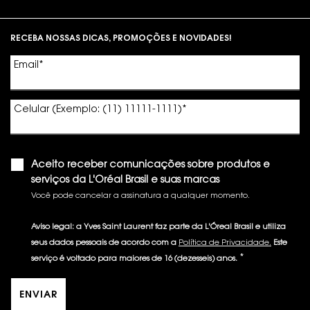
Footer navigation
RECEBA NOSSAS DICAS, PROMOÇÕES E NOVIDADES!
Email
*
Celular (Exemplo: (11) 11111-1111)
*
Aceito receber comunicações sobre produtos e
serviços da L'Oréal Brasil e suas marcas
Você pode cancelar a assinatura a qualquer momento.​
Aviso legal: a Yves Saint Laurent faz parte da L'Óreal Brasil e utiliza
seus dados pessoais de acordo com a
Política de Privacidade.
Este
*
serviço é voltado para maiores de 16 (dezesseis) anos.
ENVIAR