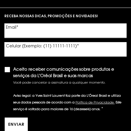
Footer navigation
RECEBA NOSSAS DICAS, PROMOÇÕES E NOVIDADES!
Email
*
Celular (Exemplo: (11) 11111-1111)
*
Aceito receber comunicações sobre produtos e
serviços da L'Oréal Brasil e suas marcas
Você pode cancelar a assinatura a qualquer momento.​
Aviso legal: a Yves Saint Laurent faz parte da L'Óreal Brasil e utiliza
seus dados pessoais de acordo com a
Política de Privacidade.
Este
*
serviço é voltado para maiores de 16 (dezesseis) anos.
ENVIAR