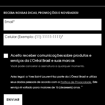
Footer navigation
RECEBA NOSSAS DICAS, PROMOÇÕES E NOVIDADES!
Email
*
Celular (Exemplo: (11) 11111-1111)
*
Aceito receber comunicações sobre produtos e
serviços da L'Oréal Brasil e suas marcas
Você pode cancelar a assinatura a qualquer momento.​
Aviso legal: a Yves Saint Laurent faz parte da L'Óreal Brasil e utiliza
seus dados pessoais de acordo com a
Política de Privacidade.
Este
*
serviço é voltado para maiores de 16 (dezesseis) anos.
ENVIAR