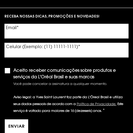
Footer navigation
RECEBA NOSSAS DICAS, PROMOÇÕES E NOVIDADES!
Email
*
Celular (Exemplo: (11) 11111-1111)
*
Aceito receber comunicações sobre produtos e
serviços da L'Oréal Brasil e suas marcas
Você pode cancelar a assinatura a qualquer momento.​
Aviso legal: a Yves Saint Laurent faz parte da L'Óreal Brasil e utiliza
seus dados pessoais de acordo com a
Política de Privacidade.
Este
*
serviço é voltado para maiores de 16 (dezesseis) anos.
ENVIAR