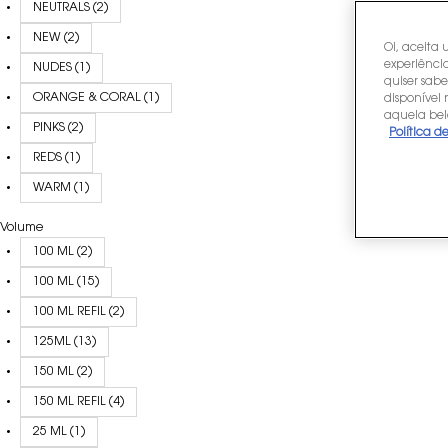
NEUTRALS (2)
NEW (2)
Oi, aceita 
experiência
NUDES (1)
quiser sabe
ORANGE & CORAL (1)
disponível
aquela bel
PINKS (2)
Política d
REDS (1)
WARM (1)
Volume
100 ML (2)
100 ML (15)
100 ML REFIL (2)
125ML (13)
150 ML (2)
150 ML REFIL (4)
25 ML (1)