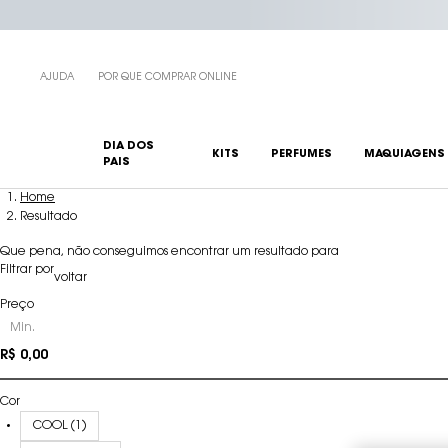
AJUDA
POR QUE COMPRAR ONLINE
DIA DOS
KITS
PERFUMES
MAQUIAGENS
PAIS
Main content
Home
Resultado
Que pena, não conseguimos encontrar um resultado para
Refinements menu
Filtrar por
voltar
Preço
preço
Min.
R$ 0,00
R$ 3.070,00
Cor
COOL (1)