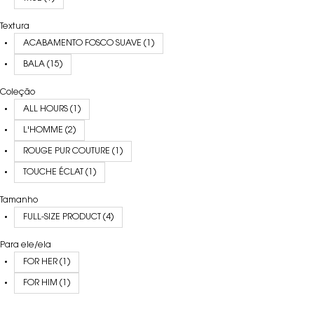
Textura
ACABAMENTO FOSCO SUAVE (1)
BALA (15)
Coleção
ALL HOURS (1)
L'HOMME (2)
ROUGE PUR COUTURE (1)
TOUCHE ÉCLAT (1)
Tamanho
FULL-SIZE PRODUCT (4)
Para ele/ela
FOR HER (1)
FOR HIM (1)