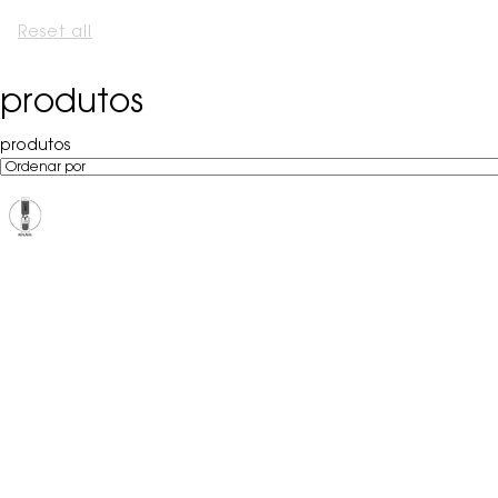
Reset all
chosen refinement filters
produtos
produtos