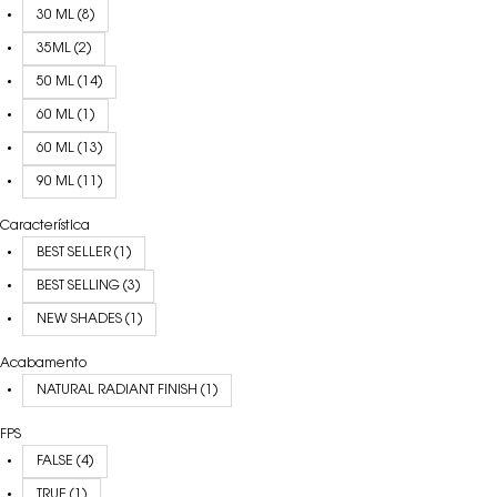
30 ML (8)
35ML (2)
50 ML (14)
60 ML (1)
60 ML (13)
90 ML (11)
Característica
BEST SELLER (1)
BEST SELLING (3)
NEW SHADES (1)
Acabamento
NATURAL RADIANT FINISH (1)
FPS
FALSE (4)
TRUE (1)