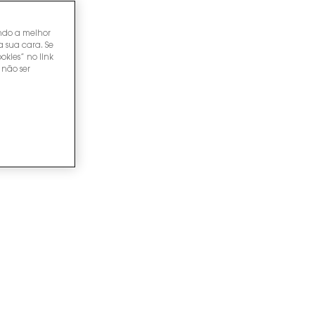
endo a melhor
a sua cara. Se
okies” no link
 não ser