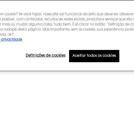
um cookie? Se você topar, nosso site vai funcionar do jeito que deve ser, oferec
 possível, com conteúdos, recursos de redes sociais, produtos e serviços que são 
r mais ou mudar alguma coisa, tudo bem. É só clicar no botão “Definição de co
 no rodapé desta página. Mas importante, sem os cookies, sua experiência pode
eza, ok?
e privacidade
Definições de cookies
Aceitar todos os cookies