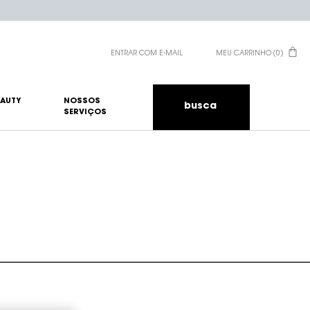
ENTRAR COM E-MAIL
MEU CARRINHO
0
0 PRODUCT IN CART
EAUTY
NOSSOS
busca
SERVIÇOS