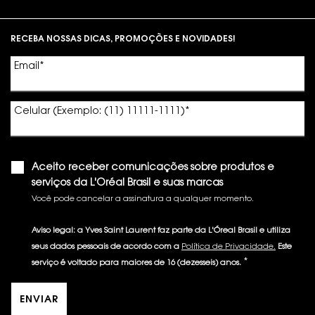
Footer navigation
RECEBA NOSSAS DICAS, PROMOÇÕES E NOVIDADES!
Email
*
Celular (Exemplo: (11) 11111-1111)
*
Aceito receber comunicações sobre produtos e
serviços da L'Oréal Brasil e suas marcas
Você pode cancelar a assinatura a qualquer momento.​
Aviso legal: a Yves Saint Laurent faz parte da L'Óreal Brasil e utiliza
seus dados pessoais de acordo com a
Política de Privacidade.
Este
*
serviço é voltado para maiores de 16 (dezesseis) anos.
ENVIAR