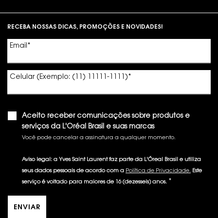
Footer navigation
RECEBA NOSSAS DICAS, PROMOÇÕES E NOVIDADES!
Email
*
Celular (Exemplo: (11) 11111-1111)
*
Aceito receber comunicações sobre produtos e
serviços da L'Oréal Brasil e suas marcas
Você pode cancelar a assinatura a qualquer momento.​
Aviso legal: a Yves Saint Laurent faz parte da L'Óreal Brasil e utiliza
seus dados pessoais de acordo com a
Política de Privacidade.
Este
*
serviço é voltado para maiores de 16 (dezesseis) anos.
ENVIAR