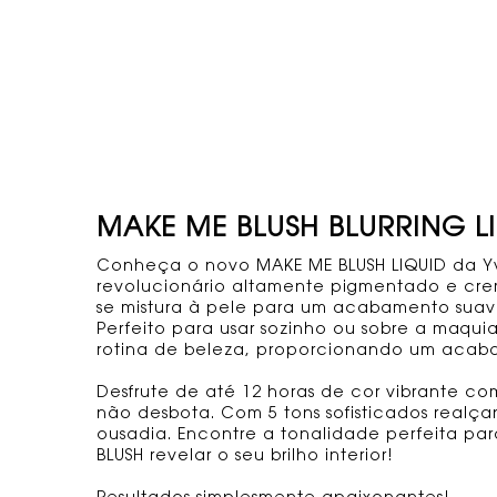
tabs
MAKE ME BLUSH BLURRING L
Conheça o novo MAKE ME BLUSH LIQUID da Yve
revolucionário altamente pigmentado e cremo
se mistura à pele para um acabamento suav
Perfeito para usar sozinho ou sobre a maqu
rotina de beleza, proporcionando um acab
Desfrute de até 12 horas de cor vibrante c
não desbota. Com 5 tons sofisticados realç
ousadia. Encontre a tonalidade perfeita pa
BLUSH revelar o seu brilho interior!