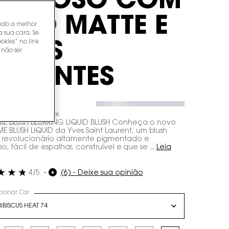
REMOSO COM
FEITO MATTE E
endo a melhor
a sua cara. Se
okies” no link
ORES
 não ser
IBRANTES
,00
de
R$ 36,90
sem juros
E BLUSH BLURRING LIQUID BLUSH Conheça o novo
E BLUSH LIQUID da Yves Saint Laurent, um blush
o revolucionário altamente pigmentado e
, fácil de espalhar, construível e que se ...
Leia
4/5
(6) - Deixe sua opinião
cionar Cor
a cor for BLUSH LÍQUIDO YSL MAKE ME BLUSH CREMOSO COM EFEITO MATTE E 
IBISCUS HEAT 74