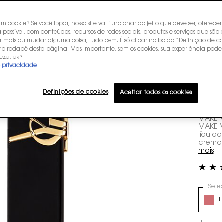
C
E
um cookie? Se você topar, nosso site vai funcionar do jeito que deve ser, oferec
 possível, com conteúdos, recursos de redes sociais, produtos e serviços que são 
r mais ou mudar alguma coisa, tudo bem. É só clicar no botão “Definição de co
C
 no rodapé desta página. Mas importante, sem os cookies, sua experiência pode
eza, ok?
e privacidade
V
Definições de cookies
Aceitar todos os cookies
R$ 369
ou
10
x 
MAKE M
MAKE M
líquid
cremoso
mais
Sele
Select 
H