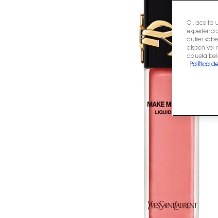
Oi, aceita 
experiência
quiser sabe
disponível
aquela bel
Política d