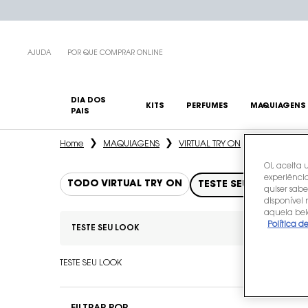
AJUDA
POR QUE COMPRAR ONLINE
DIA DOS
KITS
PERFUMES
MAQUIAGENS
PAIS
Main content
Home
MAQUIAGENS
VIRTUAL TRY ON
TESTE SEU 
Oi, aceita 
experiência
TODO VIRTUAL TRY ON
TESTE SEU LOOK
quiser sabe
disponível
aquela bel
Política d
TESTE SEU LOOK
Refinements menu
TESTE SEU LOOK
TESTE SEU LOOK
EXCLUSIV