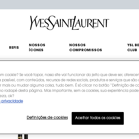
NOSSOS
NOSSOS
YSL B
REFIS
ÍCONES
COMPROMISSOS
CLUB
LOOK
um cookie? Se você topar, nosso site vai funcionar do jeito que deve ser, oferec
 possível, com conteúdos, recursos de redes sociais, produtos e serviços que são 
r mais ou mudar alguma coisa, tudo bem. É só clicar no botão “Definição de co
 no rodapé desta página. Mas importante, sem os cookies, sua experiência pode
eza, ok?
e privacidade
Definições de cookies
Aceitar todos os cookies
IDADE