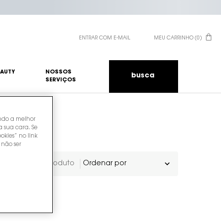
ENTRAR COM E-MAIL
MEU CARRINHO
0
0 PRODUCT IN CART
EAUTY
NOSSOS
busca
SERVIÇOS
endo a melhor
a sua cara. Se
okies” no link
 não ser
1 produto